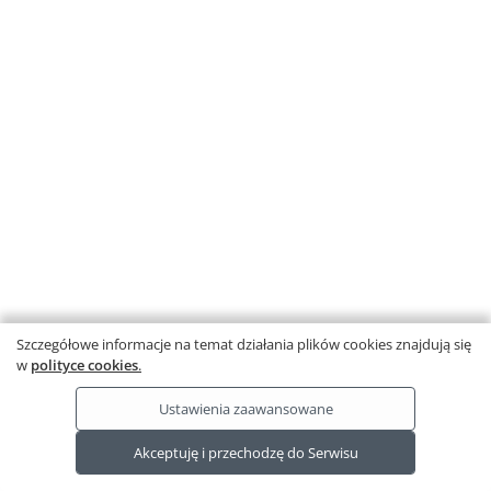
Klucze do obrazów
Pomoce multimedialne i gry online –
zobacz przykładowe
Szczegółowe informacje na temat działania plików cookies znajdują się
w
polityce cookies
.
Ustawienia zaawansowane
Ta strona wykorzystuje pliki cookies.
Akceptuję i przechodzę do Serwisu
Dowiedz się więcej