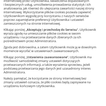
internetowej przez Użytkownika, świadczenia dopasowanych
Stwórz lekcję w swoich kolorach – wybierz jeden lub
i bezpiecznych usług, umożliwienia prowadzenia statystyk i ich
kilka w zależności od potrzeb i możliwości swoich
analizowania, jak również do ulepszania zawartości naszej strony
uczniów.
internetowej. Wykorzystanie plików cookies pozwala zapewnić
Użytkownikom wygodę przy korzystaniu z naszych serwisów
poprzez zapamiętanie preferencji Użytkownika i ustawień
Co ważne – nie ma złych wyborów, każdy kolor albo
zamieszczonych na stronie internetowej.
połączenie kolorów doprowadzi i Ciebie, i ucznia do
Klikając poniżej „
Akceptuję i przechodzę do Serwisu
”, Użytkownik
celu (zrealizujesz podstawę programową, będziesz
wyraża zgodę na umieszczanie plików cookies w swoim
rozwijać kompetencje przyszłości zgodnie z
urządzeniu i na przetwarzanie danych zbieranych za ich
pośrednictwem przez Administratora.
profilem absolwenta).
Masz do dyspozycji podpowiedzi w książce dla
Zgoda jest dobrowolna, a zatem Użytkownik może ją w dowolnym
momencie wycofać w ustawieniach zaawansowanych.
nauczyciela, zeszyt ćwiczeń oraz materiały
Klikając poniżej „
Ustawienia zaawansowane
”, Użytkownik ma
dydaktyczne na stronie internetowej
możliwość samodzielnej zmiany ustawień dotyczących
i w
multi
podręczniku.
przetwarzanych informacji, a także wyrażenia sprzeciwu, jeżeli
podstawą przetwarzania jego danych jest uzasadniony interes
Wprowadź uczniów w specyfikę kolorowych zadań,
Administratora.
a zobaczysz jak szybko ułatwi im to orientację w
Należy pamiętać, że korzystanie ze strony internetowej bez
celach lekcji i polepszy osiągnięcia.
zmiany ustawień oznacza, że pliki cookies będą zapisywane na
urządzeniu końcowym Użytkownika.