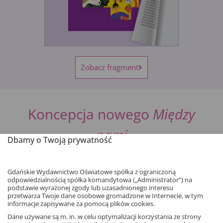
Zobacz fragment
Koncepcja nowego
Między
nami
Dbamy o Twoją prywatność
Nasze nowe podręczniki stworzyliśmy przy wykorzystaniu
Gdańskie Wydawnictwo Oświatowe spółka z ograniczoną
kolorowej metodyki
. Zastosowanie tej koncepcji daje
odpowiedzialnością spółka komandytowa („Administrator”) na
nauczycielowi dużą swobodę wyboru kształconych
podstawie wyrażonej zgody lub uzasadnionego interesu
przetwarza Twoje dane osobowe gromadzone w Internecie, w tym
umiejętności w zależności od potrzeb i preferencji:
informacje zapisywane za pomocą plików cookies.
Otwórz podręcznik i podążaj wzrokiem za kolorem.
Dane używane są m. in. w celu optymalizacji korzystania ze strony