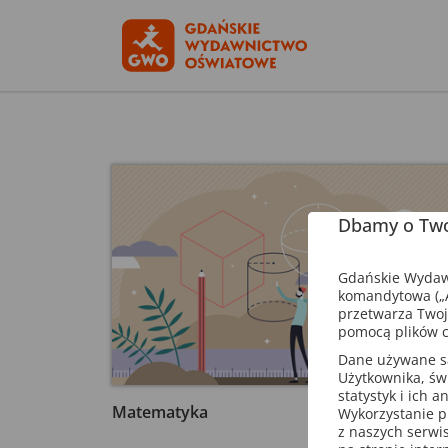
Dbamy o Two
Gdańskie Wydawn
komandytowa („A
przetwarza Twoj
pomocą plików c
Dane używane są 
Użytkownika, św
statystyk i ich 
Matematyka
Wykorzystanie p
z naszych serwi