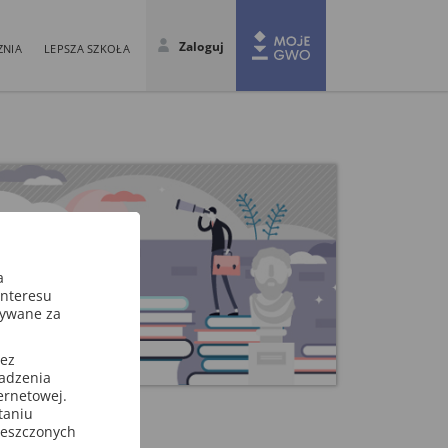
Zaloguj
ZNIA
LEPSZA SZKOŁA
a
interesu
sywane za
zez
wadzenia
ternetowej.
toria
taniu
ieszczonych