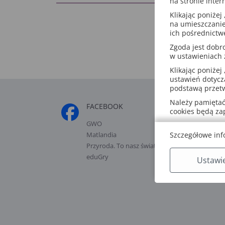
na stronie inter
Klikając poniżej 
na umieszczanie
ich pośrednictw
Zgoda jest dob
w ustawieniach
Klikając poniżej 
ustawień dotycz
podstawą przetw
Należy pamiętać,
FACEBOOK
POLECAN
cookies będą z
GWO
Szkolenia
Szczegółowe inf
Matlandia
Blog GWO
Przyroda. To nasz świat
Labirynty 
eduGry
Programy
Ustawi