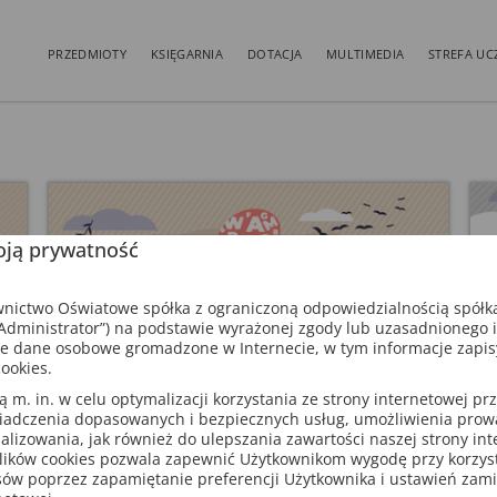
PRZEDMIOTY
KSIĘGARNIA
DOTACJA
MULTIMEDIA
STREFA UC
ją prywatność
ictwo Oświatowe spółka z ograniczoną odpowiedzialnością spółk
dministrator”) na podstawie wyrażonej zgody lub uzasadnionego 
e dane osobowe gromadzone w Internecie, w tym informacje zapi
ookies.
m. in. w celu optymalizacji korzystania ze strony internetowej pr
iadczenia dopasowanych i bezpiecznych usług, umożliwienia pro
analizowania, jak również do ulepszania zawartości naszej strony in
Język polski
His
lików cookies pozwala zapewnić Użytkownikom wygodę przy korzys
sów poprzez zapamiętanie preferencji Użytkownika i ustawień zam