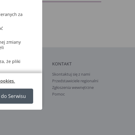
ieranych za
ać
nej zmiany
li
, że pliki
ŁPRACA Z GWO
KONTAKT
ń autorem
Skontaktuj się z nami
cookies
.
Przedstawiciele regionalni
ięgarni i hurtowni
Zgłoszenia wewnętrzne
Pomoc
 do Serwisu