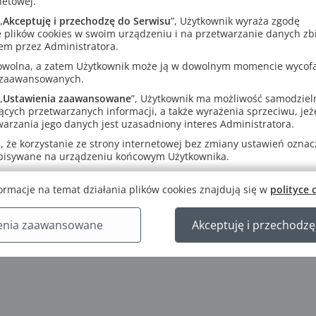
netowej.
„
Akceptuję i przechodzę do Serwisu
”, Użytkownik wyraża zgodę
 plików cookies w swoim urządzeniu i na przetwarzanie danych zb
em przez Administratora.
rowolna, a zatem Użytkownik może ją w dowolnym momencie wycof
 zaawansowanych.
„
Ustawienia zaawansowane
”, Użytkownik ma możliwość samodziel
ących przetwarzanych informacji, a także wyrażenia sprzeciwu, jeże
arzania jego danych jest uzasadniony interes Administratora.
 że korzystanie ze strony internetowej bez zmiany ustawień oznacza
E STRONY
O NAS
WSPÓ
apisywane na urządzeniu końcowym Użytkownika.
 Akademii GWO
Historia GWO
Zosta
ormacje na temat działania plików cookies znajdują się w
polityce 
Kodeks Dobrych Praktyk
Praca
wiedzy
Pod patronatem
Dla ks
 komputerowe GWO
Napisali o nas
enia zaawansowane
Akceptuję i przechodzę
Projekty UE
Regulaminy