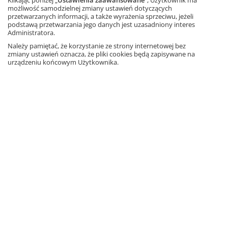
możliwość samodzielnej zmiany ustawień dotyczących
Żołnierze niezłomni
przetwarzanych informacji, a także wyrażenia sprzeciwu, jeżeli
podstawą przetwarzania jego danych jest uzasadniony interes
Administratora.
Jan Paweł II
Należy pamiętać, że korzystanie ze strony internetowej bez
zmiany ustawień oznacza, że pliki cookies będą zapisywane na
Solidarność
urządzeniu końcowym Użytkownika.
FACEBOOK
POLECANE STRONY
O NAS