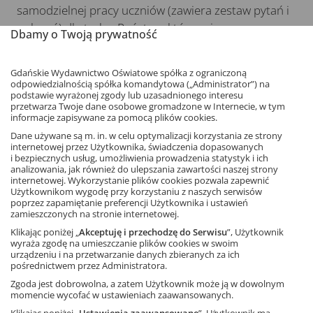
samodzielnej pracy uczniów (zawiera zestaw pytań i
poleceń) dla tych z Państwa, którzy nie mogą
Dbamy o Twoją prywatność
przeprowadzić lekcji zdalnej na żywo.
Gdańskie Wydawnictwo Oświatowe spółka z ograniczoną
Klasa 4
odpowiedzialnością spółka komandytowa („Administrator”) na
podstawie wyrażonej zgody lub uzasadnionego interesu
Klasa 5
przetwarza Twoje dane osobowe gromadzone w Internecie, w tym
informacje zapisywane za pomocą plików cookies.
Klasa 6
Dane używane są m. in. w celu optymalizacji korzystania ze strony
Klasa 7
internetowej przez Użytkownika, świadczenia dopasowanych
i bezpiecznych usług, umożliwienia prowadzenia statystyk i ich
Klasa 8
analizowania, jak również do ulepszania zawartości naszej strony
internetowej. Wykorzystanie plików cookies pozwala zapewnić
Użytkownikom wygodę przy korzystaniu z naszych serwisów
poprzez zapamiętanie preferencji Użytkownika i ustawień
zamieszczonych na stronie internetowej.
Eugeniusz Kwiatkowski i II Rzeczpospolita
Klikając poniżej „
Akceptuję i przechodzę do Serwisu
”, Użytkownik
wyraża zgodę na umieszczanie plików cookies w swoim
Józef Piłsudski i odzyskanie niepodległości
urządzeniu i na przetwarzanie danych zbieranych za ich
pośrednictwem przez Administratora.
Maria Skłodowska-Curie
Zgoda jest dobrowolna, a zatem Użytkownik może ją w dowolnym
momencie wycofać w ustawieniach zaawansowanych.
II woja światowa
Klikając poniżej „
Ustawienia zaawansowane
”, Użytkownik ma