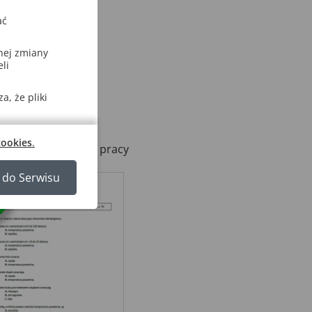
ać
nej zmiany
li
, że pliki
cookies
.
 na wykres!
– Karta pracy
 do Serwisu