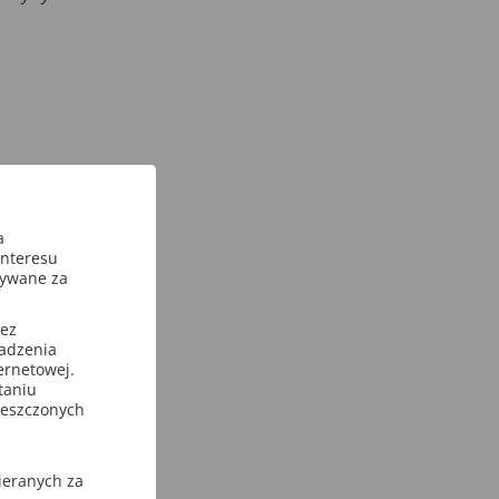
a
interesu
sywane za
zez
wadzenia
ternetowej.
taniu
ieszczonych
ieranych za