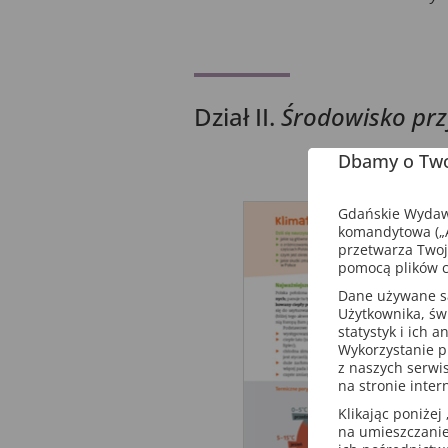
Dział II.
Środowisko prz
Dbamy o Two
Gdańskie Wydawn
komandytowa („A
przetwarza Twoj
pomocą plików c
Dane używane są 
Użytkownika, św
statystyk i ich 
Wykorzystanie p
z naszych serwi
na stronie inter
Klikając poniżej 
na umieszczanie