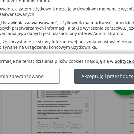
em przez Administratora.
rowolna, a zatem Użytkownik może ją w dowolnym momencie wycof
 zaawansowanych.
„
Ustawienia zaawansowane
”, Użytkownik ma możliwość samodziel
pobierz plik pdf
ących przetwarzanych informacji, a także wyrażenia sprzeciwu, jeże
arzania jego danych jest uzasadniony interes Administratora.
 że korzystanie ze strony internetowej bez zmiany ustawień oznacza
pobierz odpowiedzi
apisywane na urządzeniu końcowym Użytkownika.
ormacje na temat działania plików cookies znajdują się w
polityce 
racy
Czas na mapę!
– Karta pracy
Czas
enia zaawansowane
Akceptuję i przechodzę
Nowość!