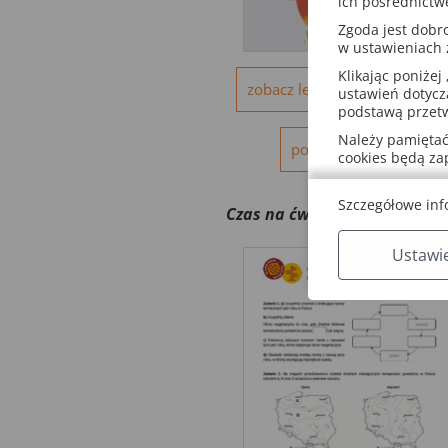
ich pośrednictw
Zgoda jest dob
w ustawieniach
Klikając poniżej 
zobacz lekcję w podręczniku
ustawień dotycz
podstawą przetw
Należy pamiętać,
pobierz plik pdf
cookies będą z
Szczegółowe inf
Czas na ćwiczenia!
– Karta p
Ustawi