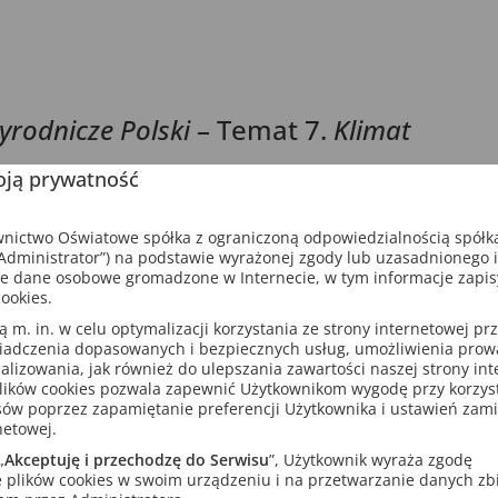
yrodnicze Polski
– Temat 7.
Klimat
ją prywatność
Powtórzenie działu II
ictwo Oświatowe spółka z ograniczoną odpowiedzialnością spółk
Nowość!
dministrator”) na podstawie wyrażonej zgody lub uzasadnionego 
e dane osobowe gromadzone w Internecie, w tym informacje zapi
ookies.
m. in. w celu optymalizacji korzystania ze strony internetowej pr
iadczenia dopasowanych i bezpiecznych usług, umożliwienia pro
analizowania, jak również do ulepszania zawartości naszej strony in
lików cookies pozwala zapewnić Użytkownikom wygodę przy korzys
sów poprzez zapamiętanie preferencji Użytkownika i ustawień zam
netowej.
„
Akceptuję i przechodzę do Serwisu
”, Użytkownik wyraża zgodę
 plików cookies w swoim urządzeniu i na przetwarzanie danych zb