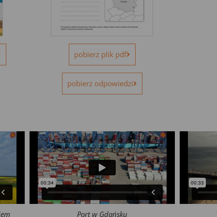
pobierz plik pdf
pobierz odpowiedzi
iem
Port w Gdańsku