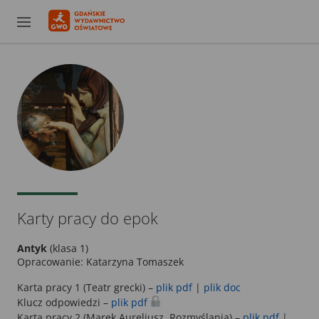
Karty pracy do epok
Antyk
(klasa 1)
Opracowanie: Katarzyna Tomaszek
Karta pracy 1 (Teatr grecki) –
plik pdf
|
plik doc
Klucz odpowiedzi –
plik pdf
Karta pracy 2 (Marek Aureliusz, Rozmyślania) –
plik pdf
|