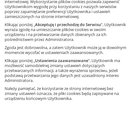
internetowej. Wykorzystanie plików cookies pozwala zapewnić
Użytkownikom wygodę przy korzystaniu z naszych serwisów
poprzez zapamiętanie preferencji Użytkownika i ustawień
zamieszczonych na stronie internetowej.
Karty pracy do form wypowiedzi
Klikając poniżej „
Akceptuję i przechodzę do Serwisu
”, Użytkownik
wyraża zgodę na umieszczanie plików cookies w swoim
Notatka syntetyzująca
(klasa 1)
urządzeniu i na przetwarzanie danych zbieranych za ich
Opracowanie: Artur Pruszyński
pośrednictwem przez Administratora.
Zgoda jest dobrowolna, a zatem Użytkownik może ją w dowolnym
Karta pracy –
plik pdf
|
plik doc
momencie wycofać w ustawieniach zaawansowanych.
Odpowiedzi do karty pracy –
plik pdf
Klikając poniżej „
Ustawienia zaawansowane
”, Użytkownik ma
możliwość samodzielnej zmiany ustawień dotyczących
Rozprawka
(klasa 1)
przetwarzanych informacji, a także wyrażenia sprzeciwu, jeżeli
Opracowanie: Artur Pruszyński
podstawą przetwarzania jego danych jest uzasadniony interes
Administratora.
Karta pracy –
plik pdf
|
plik doc
Należy pamiętać, że korzystanie ze strony internetowej bez
Odpowiedzi do karty pracy –
plik pdf
zmiany ustawień oznacza, że pliki cookies będą zapisywane na
urządzeniu końcowym Użytkownika.
Karty pracy do wierszy
Leopold Staff,
Dzieciństwo
(klasa 3)