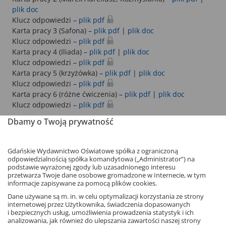
plik doc
Klucz odpowiedzi –
plik pdf
Karta pracy 3 (Safona) –
plik pdf
|
plik doc
Klucz odpowiedzi –
plik pdf
Karta pracy 4 (Iliada) –
plik pdf
|
plik doc
Klucz odpowiedzi –
plik pdf
Karta pracy 5 (krzyżówka) –
plik pdf
|
plik doc
Klucz odpowiedzi –
plik pdf
Karta pracy 6 (różne ćwiczenia) –
plik pdf
|
plik doc
Klucz odpowiedzi –
plik pdf
Dbamy o Twoją prywatność
Karty pracy do matury
Gdańskie Wydawnictwo Oświatowe spółka z ograniczoną
odpowiedzialnością spółka komandytowa („Administrator”) na
podstawie wyrażonej zgody lub uzasadnionego interesu
Romantyzm
(klasa 2)
przetwarza Twoje dane osobowe gromadzone w Internecie, w tym
Opracowanie: Katarzyna Tomaszek
informacje zapisywane za pomocą plików cookies.
Dane używane są m. in. w celu optymalizacji korzystania ze strony
Karta pracy –
plik pdf
|
plik doc
internetowej przez Użytkownika, świadczenia dopasowanych
Klucz odpowiedzi –
plik pdf
i bezpiecznych usług, umożliwienia prowadzenia statystyk i ich
analizowania, jak również do ulepszania zawartości naszej strony