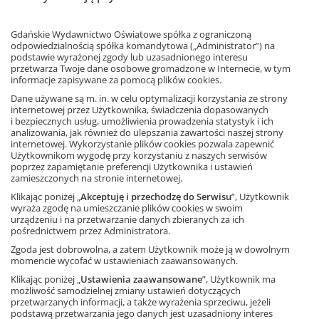
Opracowanie: Katarzyna Tomaszek
Cykl 5 scenariuszy –
plik pdf
Gdańskie Wydawnictwo Oświatowe spółka z ograniczoną
odpowiedzialnością spółka komandytowa („Administrator”) na
podstawie wyrażonej zgody lub uzasadnionego interesu
Sprawdziany do lektury
przetwarza Twoje dane osobowe gromadzone w Internecie, w tym
informacje zapisywane za pomocą plików cookies.
Opracowanie: Artur Pruszyński
Dane używane są m. in. w celu optymalizacji korzystania ze strony
Sprawdzian 1 –
plik pdf
|
plik doc
internetowej przez Użytkownika, świadczenia dopasowanych
Klucz do sprawdzianu 1 –
plik pdf
i bezpiecznych usług, umożliwienia prowadzenia statystyk i ich
analizowania, jak również do ulepszania zawartości naszej strony
internetowej. Wykorzystanie plików cookies pozwala zapewnić
Sprawdzian 2 –
plik pdf
|
plik doc
Użytkownikom wygodę przy korzystaniu z naszych serwisów
Klucz do sprawdzianu 2 –
plik pdf
poprzez zapamiętanie preferencji Użytkownika i ustawień
zamieszczonych na stronie internetowej.
Klikając poniżej „
Akceptuję i przechodzę do Serwisu
”, Użytkownik
Testy do lektury (przed omówieniem)
wyraża zgodę na umieszczanie plików cookies w swoim
urządzeniu i na przetwarzanie danych zbieranych za ich
Opracowanie: Albert Duzinkiewicz
pośrednictwem przez Administratora.
Sprawdzian A –
plik pdf
|
plik doc
Zgoda jest dobrowolna, a zatem Użytkownik może ją w dowolnym
Sprawdzian B –
plik pdf
|
plik doc
momencie wycofać w ustawieniach zaawansowanych.
Klucz odpowiedzi –
plik pdf
Klikając poniżej „
Ustawienia zaawansowane
”, Użytkownik ma
możliwość samodzielnej zmiany ustawień dotyczących
przetwarzanych informacji, a także wyrażenia sprzeciwu, jeżeli
podstawą przetwarzania jego danych jest uzasadniony interes