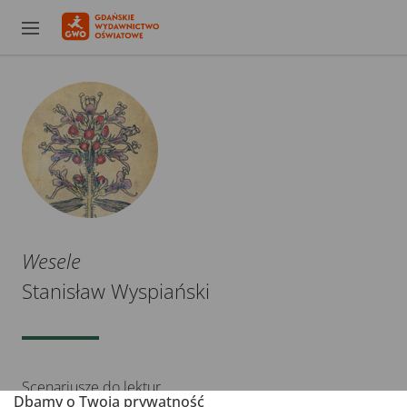
Wesele
Stanisław Wyspiański
Scenariusze do lektur
Dbamy o Twoją prywatność