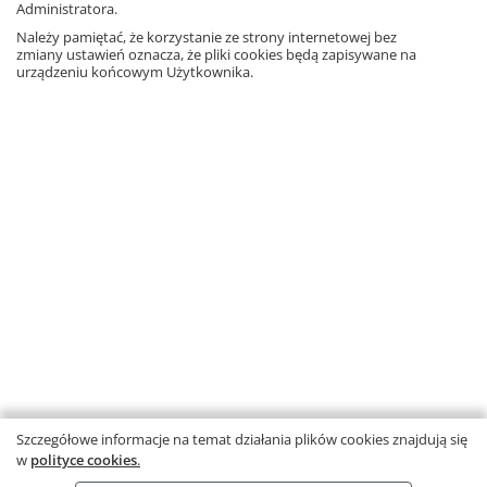
Administratora.
Należy pamiętać, że korzystanie ze strony internetowej bez
zmiany ustawień oznacza, że pliki cookies będą zapisywane na
urządzeniu końcowym Użytkownika.
FACEBOOK
POLECANE STRONY
O NAS
WSPÓŁPRACA Z GWO
KONTAKT
Szczegółowe informacje na temat działania plików cookies znajdują się
Copyright © by Gdańskie Wydawnictwo Oświatowe - 2026
w
polityce cookies
.
Ta strona używa plików cookies.
Dowiedz się więcej
.