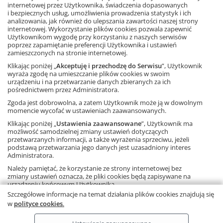
internetowej przez Użytkownika, świadczenia dopasowanych
i bezpiecznych usług, umożliwienia prowadzenia statystyk i ich
analizowania, jak również do ulepszania zawartości naszej strony
internetowej. Wykorzystanie plików cookies pozwala zapewnić
Użytkownikom wygodę przy korzystaniu z naszych serwisów
poprzez zapamiętanie preferencji Użytkownika i ustawień
zamieszczonych na stronie internetowej.
FACEBOOK
Klikając poniżej „
Akceptuję i przechodzę do Serwisu
”, Użytkownik
wyraża zgodę na umieszczanie plików cookies w swoim
urządzeniu i na przetwarzanie danych zbieranych za ich
POLECANE STRONY
pośrednictwem przez Administratora.
Zgoda jest dobrowolna, a zatem Użytkownik może ją w dowolnym
O NAS
momencie wycofać w ustawieniach zaawansowanych.
Klikając poniżej „
Ustawienia zaawansowane
”, Użytkownik ma
możliwość samodzielnej zmiany ustawień dotyczących
WSPÓŁPRACA Z GWO
przetwarzanych informacji, a także wyrażenia sprzeciwu, jeżeli
podstawą przetwarzania jego danych jest uzasadniony interes
Administratora.
KONTAKT
Należy pamiętać, że korzystanie ze strony internetowej bez
zmiany ustawień oznacza, że pliki cookies będą zapisywane na
urządzeniu końcowym Użytkownika.
Szczegółowe informacje na temat działania plików cookies znajdują się
Copyright © by Gdańskie Wydawnictwo Oświatowe - 2026
w
polityce cookies
.
Ta strona używa plików cookies.
Dowiedz się więcej
.