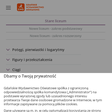
Stare liceum
Nowe liceum - zakres podstawowy
Nowe liceum - zakres rozszerzony
Potęgi, pierwiastki i logarytmy
Figury i przekształcenia
Ciągi
Dbamy o Twoją prywatność
Figury podobne
Gdańskie Wydawnictwo Oświatowe spółka z ograniczoną
Statystyka
odpowiedzialnością spółka komandytowa („Administrator”) na
podstawie wyrażonej zgody lub uzasadnionego interesu
przetwarza Twoje dane osobowe gromadzone w Internecie, w tym
informacje zapisywane za pomocą plików cookies.
Dane używane są m. in. w celu optymalizacji korzystania ze strony