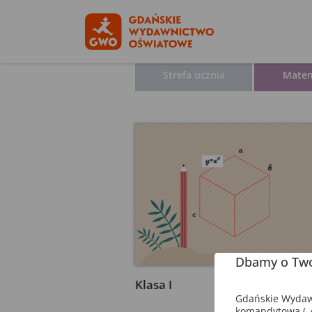
Strefa ucznia
Mate
Dbamy o Two
Klasa I
Gdańskie Wydawn
komandytowa („A