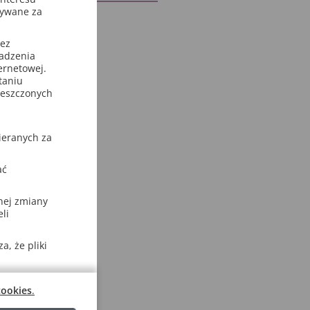
sywane za
zez
wadzenia
ternetowej.
taniu
ieszczonych
ieranych za
ać
nej zmiany
li
, że pliki
cookies
.