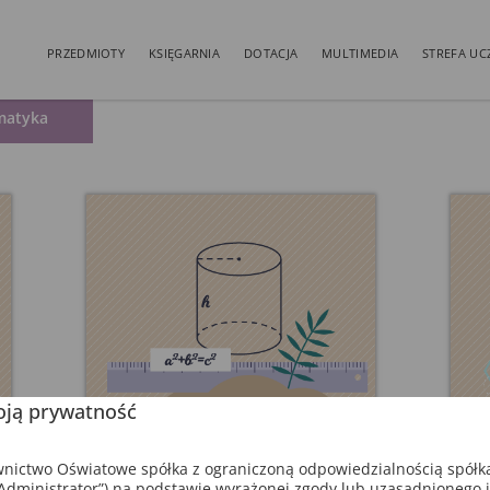
PRZEDMIOTY
KSIĘGARNIA
DOTACJA
MULTIMEDIA
STREFA UC
matyka
ją prywatność
Klasa II
Klasa
ictwo Oświatowe spółka z ograniczoną odpowiedzialnością spółk
dministrator”) na podstawie wyrażonej zgody lub uzasadnionego 