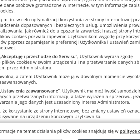
e dane osobowe gromadzone w Internecie, w tym informacje zapi
ookies.
m. in. w celu optymalizacji korzystania ze strony internetowej pr
iadczenia dopasowanych i bezpiecznych usług, umożliwienia pro
analizowania, jak również do ulepszania zawartości naszej strony in
lików cookies pozwala zapewnić Użytkownikom wygodę przy korzys
sów poprzez zapamiętanie preferencji Użytkownika i ustawień zam
netowej.
„
Akceptuję i przechodzę do Serwisu
”, Użytkownik wyraża zgodę
 plików cookies w swoim urządzeniu i na przetwarzanie danych zb
em przez Administratora.
rowolna, a zatem Użytkownik może ją w dowolnym momencie wycof
 zaawansowanych.
„
Ustawienia zaawansowane
”, Użytkownik ma możliwość samodziel
ących przetwarzanych informacji, a także wyrażenia sprzeciwu, jeże
arzania jego danych jest uzasadniony interes Administratora.
 że korzystanie ze strony internetowej bez zmiany ustawień oznacza
apisywane na urządzeniu końcowym Użytkownika.
ormacje na temat działania plików cookies znajdują się w
polityce 