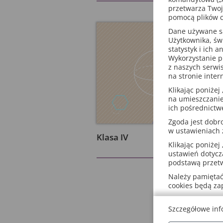
przetwarza Twoj
pomocą plików c
Dane używane są 
Użytkownika, św
statystyk i ich 
Wykorzystanie p
z naszych serwi
na stronie inter
Klikając poniżej 
na umieszczanie
ich pośrednictw
Zgoda jest dob
w ustawieniach
Klasa IV
Klikając poniżej 
ustawień dotycz
podstawą przetw
Należy pamiętać,
cookies będą z
Szczegółowe inf