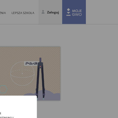
Zaloguj
ZNIA
LEPSZA SZKOŁA
 III
a
interesu