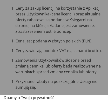
Ceny za zakup licencji na korzystanie z Aplikacji
przez Użytkownika (cena licencji) oraz aktualne
oferty rabatowe są podane w Księgarni na
stronie, na której składane jest zamówienie,
z zastrzeżeniem ust. 6 poniżej.
Cena jest podana w złotych polskich (PLN).
Ceny zawierają podatek VAT (są cenami brutto).
Zamówienia Użytkowników złożone przed
zmianą cennika lub oferty będą realizowane na
warunkach sprzed zmiany cennika lub oferty.
Przyznane rabaty na poszczególne Usługi nie
sumują się.
O ile z cennika dostępnego w Księgarni nie
Dbamy o Twoją prywatność
wynika ostateczna cena za licencje zamawiane