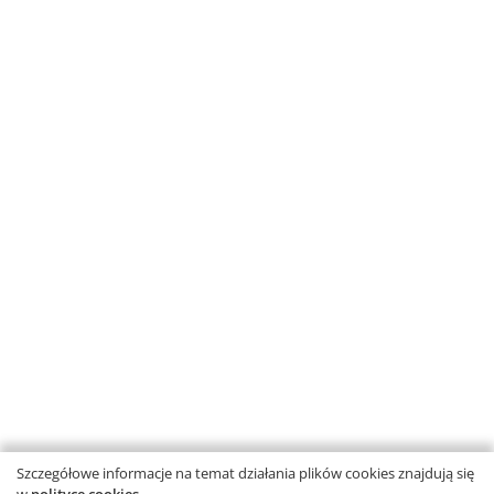
FACEBOOK
POLECANE STRONY
O NAS
WSPÓŁPRACA Z GWO
KONTAKT
Szczegółowe informacje na temat działania plików cookies znajdują się
Copyright © by Gdańskie Wydawnictwo Oświatowe - 2026