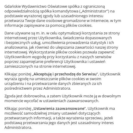
przez szkoły (zgodnie z § 3 ust. 1 pkt. 2),
Gdańskie Wydawnictwo Oświatowe spółka z ograniczoną
wówczas jest ona ustalana w drodze
odpowiedzialnością spółka komandytowa („Administrator”) na
indywidualnej oferty składanej przez GWO
podstawie wyrażonej zgody lub uzasadnionego interesu
przetwarza Twoje dane osobowe gromadzone w Internecie, w tym
i uzależnionej od ilości zamawianych dostępów.
informacje zapisywane za pomocą plików cookies.
Dane używane są m. in. w celu optymalizacji korzystania ze strony
internetowej przez Użytkownika, świadczenia dopasowanych
i bezpiecznych usług, umożliwienia prowadzenia statystyk i ich
Termin i forma płatności. Sposób dostawy
analizowania, jak również do ulepszania zawartości naszej strony
internetowej. Wykorzystanie plików cookies pozwala zapewnić
GWO udostępnia poszczególnym
Użytkownikom wygodę przy korzystaniu z naszych serwisów
kategoriom Użytkowników różne formy
poprzez zapamiętanie preferencji Użytkownika i ustawień
zamieszczonych na stronie internetowej.
płatności (przykładowo: przelew bankowy,
płatności elektroniczne, karta płatnicza), a
Klikając poniżej „
Akceptuję i przechodzę do Serwisu
”, Użytkownik
wyraża zgodę na umieszczanie plików cookies w swoim
aktualna informacja na ten temat znajduje
urządzeniu i na przetwarzanie danych zbieranych za ich
się w treści formularza zamówienia.
pośrednictwem przez Administratora.
Wyboru formy płatności oraz sposobu
Zgoda jest dobrowolna, a zatem Użytkownik może ją w dowolnym
momencie wycofać w ustawieniach zaawansowanych.
aktywacji Aplikacji Użytkownik dokonuje
Klikając poniżej „
Ustawienia zaawansowane
”, Użytkownik ma
poprzez zaznaczenie właściwych pól
możliwość samodzielnej zmiany ustawień dotyczących
w formularzu zamówienia.
przetwarzanych informacji, a także wyrażenia sprzeciwu, jeżeli
podstawą przetwarzania jego danych jest uzasadniony interes
Po dokonaniu płatności Użytkownik
Administratora.
otrzyma na adres email ujawniony na