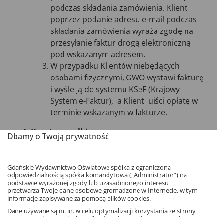
podczas składania zamówienia. Klient
poprzez podanie adresu e-mail podczas
składania zamówienia wyraża zgodę na
przesyłanie faktur drogą elektroniczną
pod wskazanym adresem.
W przypadku Klientów niebędących
osobami fizycznymi, GWO wystawi fakturę
i wyśle ją do systemu KSeF (Krajowy
System e-Faktur), a Klient uiści opłatę w
terminie wskazanym w fakturze.
Koszty wysyłki
Dbamy o Twoją prywatność
Aktualna informacja o kosztach wysyłki
podawana jest na stronie Księgarni lub
w formularzu zamówienia.
Gdańskie Wydawnictwo Oświatowe spółka z ograniczoną
odpowiedzialnością spółka komandytowa („Administrator”) na
Koszt wysyłki ponosi Klient, chyba że co
podstawie wyrażonej zgody lub uzasadnionego interesu
innego wynika z treści oferty dostępnej na
przetwarza Twoje dane osobowe gromadzone w Internecie, w tym
informacje zapisywane za pomocą plików cookies.
stronie (w szczególności, koszt wysyłki
Dane używane są m. in. w celu optymalizacji korzystania ze strony
ponosi GWO jeżeli łączna wartość