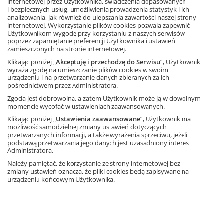
internetowej przez Użytkownika, świadczenia dopasowanych
złożonego zamówienia przekroczy kwotę
i bezpiecznych usług, umożliwienia prowadzenia statystyk i ich
analizowania, jak również do ulepszania zawartości naszej strony
podaną na stronie Księgarni,
internetowej. Wykorzystanie plików cookies pozwala zapewnić
a uprawniającą do otrzymania dostawy na
Użytkownikom wygodę przy korzystaniu z naszych serwisów
poprzez zapamiętanie preferencji Użytkownika i ustawień
koszt GWO).
zamieszczonych na stronie internetowej.
Klikając poniżej „
Akceptuję i przechodzę do Serwisu
”, Użytkownik
Terminy dostawy
wyraża zgodę na umieszczanie plików cookies w swoim
Prawidłowo złożone i opłacone
urządzeniu i na przetwarzanie danych zbieranych za ich
pośrednictwem przez Administratora.
zamówienia są realizowane w ciągu 14 dni
kalendarzowych.
Zgoda jest dobrowolna, a zatem Użytkownik może ją w dowolnym
momencie wycofać w ustawieniach zaawansowanych.
Do czasu realizacji zamówienia nie wlicza
Klikając poniżej „
Ustawienia zaawansowane
”, Użytkownik ma
się czasu realizacji dostawy przez
możliwość samodzielnej zmiany ustawień dotyczących
przewoźników (Poczta Polska/firma
przetwarzanych informacji, a także wyrażenia sprzeciwu, jeżeli
podstawą przetwarzania jego danych jest uzasadniony interes
kurierska).
Administratora.
Terminy dostarczania przesyłek są
Należy pamiętać, że korzystanie ze strony internetowej bez
regulowane przepisami Poczty Polskiej lub
zmiany ustawień oznacza, że pliki cookies będą zapisywane na
urządzeniu końcowym Użytkownika.
firm kurierskich.
W razie ograniczonej liczby egzemplarzy
poszczególnych zamówionych produktów,
GWO będzie realizować zamówienia