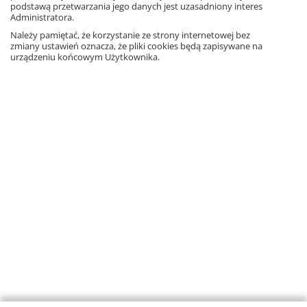
podstawą przetwarzania jego danych jest uzasadniony interes
Administratora.
Należy pamiętać, że korzystanie ze strony internetowej bez
zmiany ustawień oznacza, że pliki cookies będą zapisywane na
urządzeniu końcowym Użytkownika.
FACEBOOK
POLECANE STRONY
O NAS
WSPÓŁPRACA Z GWO
KONTAKT