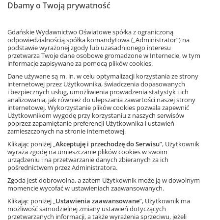
Dbamy o Twoją prywatność
Gdańskie Wydawnictwo Oświatowe spółka z ograniczoną
odpowiedzialnością spółka komandytowa („Administrator”) na
podstawie wyrażonej zgody lub uzasadnionego interesu
przetwarza Twoje dane osobowe gromadzone w Internecie, w tym
informacje zapisywane za pomocą plików cookies.
Dane używane są m. in. w celu optymalizacji korzystania ze strony
internetowej przez Użytkownika, świadczenia dopasowanych
i bezpiecznych usług, umożliwienia prowadzenia statystyk i ich
analizowania, jak również do ulepszania zawartości naszej strony
internetowej. Wykorzystanie plików cookies pozwala zapewnić
Użytkownikom wygodę przy korzystaniu z naszych serwisów
poprzez zapamiętanie preferencji Użytkownika i ustawień
zamieszczonych na stronie internetowej.
Klikając poniżej „
Akceptuję i przechodzę do Serwisu
”, Użytkownik
wyraża zgodę na umieszczanie plików cookies w swoim
urządzeniu i na przetwarzanie danych zbieranych za ich
pośrednictwem przez Administratora.
Zgoda jest dobrowolna, a zatem Użytkownik może ją w dowolnym
momencie wycofać w ustawieniach zaawansowanych.
Klikając poniżej „
Ustawienia zaawansowane
”, Użytkownik ma
możliwość samodzielnej zmiany ustawień dotyczących
przetwarzanych informacji, a także wyrażenia sprzeciwu, jeżeli