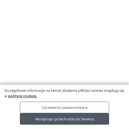
Gra w czynniki i wielokrotności
Własności liczb naturalnych
(klasy 5–7 SP)
Szczegółowe informacje na temat działania plików cookies znajdują się
w
polityce cookies
.
Ustawienia zaawansowane
Ta strona wykorzystuje pliki cookies.
Akceptuję i przechodzę do Serwisu
Dowiedz się więcej