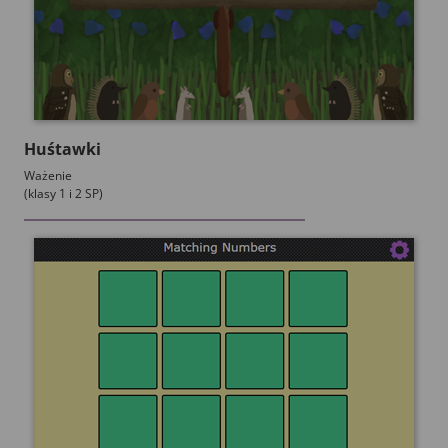
Huśtawki
Ważenie
(klasy 1 i 2 SP)