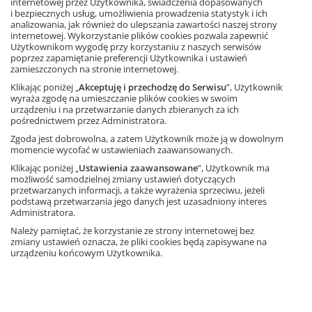
internetowej przez Użytkownika, świadczenia dopasowanych
i bezpiecznych usług, umożliwienia prowadzenia statystyk i ich
analizowania, jak również do ulepszania zawartości naszej strony
internetowej. Wykorzystanie plików cookies pozwala zapewnić
Użytkownikom wygodę przy korzystaniu z naszych serwisów
poprzez zapamiętanie preferencji Użytkownika i ustawień
zamieszczonych na stronie internetowej.
Klikając poniżej „
Akceptuję i przechodzę do Serwisu
”, Użytkownik
wyraża zgodę na umieszczanie plików cookies w swoim
urządzeniu i na przetwarzanie danych zbieranych za ich
pośrednictwem przez Administratora.
Zgoda jest dobrowolna, a zatem Użytkownik może ją w dowolnym
momencie wycofać w ustawieniach zaawansowanych.
Klikając poniżej „
Ustawienia zaawansowane
”, Użytkownik ma
możliwość samodzielnej zmiany ustawień dotyczących
przetwarzanych informacji, a także wyrażenia sprzeciwu, jeżeli
podstawą przetwarzania jego danych jest uzasadniony interes
Administratora.
Należy pamiętać, że korzystanie ze strony internetowej bez
zmiany ustawień oznacza, że pliki cookies będą zapisywane na
urządzeniu końcowym Użytkownika.
Największy nawet
Liczby wielocyfrowe
(klasy 2–4 SP)