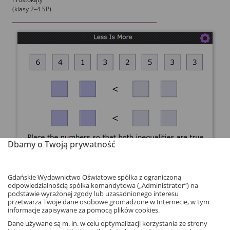
(klasy 2–4 SP)
Dbamy o Twoją prywatność
Gdańskie Wydawnictwo Oświatowe spółka z ograniczoną
odpowiedzialnością spółka komandytowa („Administrator”) na
Mniej znaczy więcej
podstawie wyrażonej zgody lub uzasadnionego interesu
przetwarza Twoje dane osobowe gromadzone w Internecie, w tym
Porównywanie liczb
informacje zapisywane za pomocą plików cookies.
(klasy 2–4 SP)
Dane używane są m. in. w celu optymalizacji korzystania ze strony