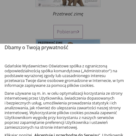
Przetrwać zimę
Pobieram
Dbamy o Twoją prywatność
Gdańskie Wydawnictwo Oświatowe spółka z ograniczoną
odpowiedzialnością spółka komandytowa („Administrator”) na
podstawie wyrażonej zgody lub uzasadnionego interesu
przetwarza Twoje dane osobowe gromadzone w Internecie, w tym
informacje zapisywane za pomocą plików cookies.
Przetrwać zimę – hibernacja
Dane używane są m. in. w celu optymalizacji korzystania ze strony
internetowej przez Użytkownika, świadczenia dopasowanych
i bezpiecznych usług, umożliwienia prowadzenia statystyk i ich
analizowania, jak również do ulepszania zawartości naszej strony
Pobieram
internetowej. Wykorzystanie plików cookies pozwala zapewnić
Użytkownikom wygodę przy korzystaniu z naszych serwisów
poprzez zapamiętanie preferencji Użytkownika i ustawień
zamieszczonych na stronie internetowej.
Klikając poniżej „
Akceptuję i przechodzę do Serwisu
”, Użytkownik