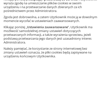
wyraża zgodę na umieszczanie plików cookies w swoim
urządzeniu i na przetwarzanie danych zbieranych za ich
pośrednictwem przez Administratora.
Zgoda jest dobrowolna, a zatem Użytkownik może ją w dowolnym
momencie wycofać w ustawieniach zaawansowanych.
Klikając poniżej „
Ustawienia zaawansowane
”, Użytkownik ma
(Prawie) wszystko o drzewie
możliwość samodzielnej zmiany ustawień dotyczących
przetwarzanych informacji, a także wyrażenia sprzeciwu, jeżeli
podstawą przetwarzania jego danych jest uzasadniony interes
Pobieram
Administratora.
Należy pamiętać, że korzystanie ze strony internetowej bez
zmiany ustawień oznacza, że pliki cookies będą zapisywane na
urządzeniu końcowym Użytkownika.
Pies w lesie
Pobieram