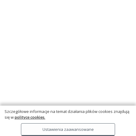
FACEBOOK
POLECANE STRONY
O NAS
WSPÓŁPRACA Z GWO
KONTAKT
Szczegółowe informacje na temat działania plików cookies znajdują
Copyright © by Gdańskie Wydawnictwo Oświatowe - 2026
się w
polityce cookies
.
Ta strona używa plików cookies.
Dowiedz się więcej
.
Ustawienia zaawansowane
RODO