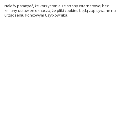
Należy pamiętać, że korzystanie ze strony internetowej bez
zmiany ustawień oznacza, że pliki cookies będą zapisywane na
urządzeniu końcowym Użytkownika.
Materiały edukacyjne dla
nauczycieli
Zobacz przykładowe
materiały (plik pdf)