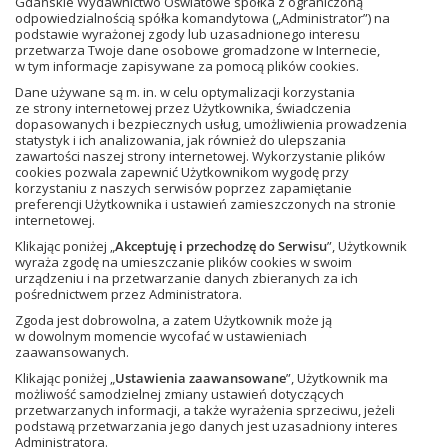
Gdańskie Wydawnictwo Oświatowe spółka z ograniczoną
odpowiedzialnością spółka komandytowa („Administrator”) na
podstawie wyrażonej zgody lub uzasadnionego interesu
przetwarza Twoje dane osobowe gromadzone w Internecie,
w tym informacje zapisywane za pomocą plików cookies.
Dane używane są m. in. w celu optymalizacji korzystania
ze strony internetowej przez Użytkownika, świadczenia
dopasowanych i bezpiecznych usług, umożliwienia prowadzenia
statystyk i ich analizowania, jak również do ulepszania
zawartości naszej strony internetowej. Wykorzystanie plików
cookies pozwala zapewnić Użytkownikom wygodę przy
korzystaniu z naszych serwisów poprzez zapamiętanie
preferencji Użytkownika i ustawień zamieszczonych na stronie
internetowej.
Klikając poniżej „
Akceptuję i przechodzę do Serwisu
”, Użytkownik
wyraża zgodę na umieszczanie plików cookies w swoim
urządzeniu i na przetwarzanie danych zbieranych za ich
Webinary i szkolenia
pośrednictwem przez Administratora.
Zgoda jest dobrowolna, a zatem Użytkownik może ją
w dowolnym momencie wycofać w ustawieniach
Zobacz przykładowe
zaawansowanych.
szkolenie
Klikając poniżej „
Ustawienia zaawansowane
”, Użytkownik ma
możliwość samodzielnej zmiany ustawień dotyczących
przetwarzanych informacji, a także wyrażenia sprzeciwu, jeżeli
podstawą przetwarzania jego danych jest uzasadniony interes
Administratora.