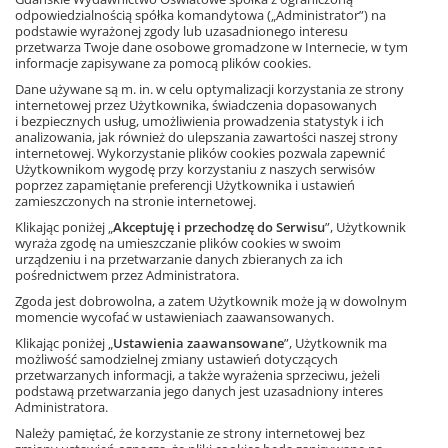
odpowiedzialnością spółka komandytowa („Administrator”) na
podstawie wyrażonej zgody lub uzasadnionego interesu
przetwarza Twoje dane osobowe gromadzone w Internecie, w tym
informacje zapisywane za pomocą plików cookies.
Dane używane są m. in. w celu optymalizacji korzystania ze strony
internetowej przez Użytkownika, świadczenia dopasowanych
i bezpiecznych usług, umożliwienia prowadzenia statystyk i ich
analizowania, jak również do ulepszania zawartości naszej strony
internetowej. Wykorzystanie plików cookies pozwala zapewnić
Użytkownikom wygodę przy korzystaniu z naszych serwisów
poprzez zapamiętanie preferencji Użytkownika i ustawień
zamieszczonych na stronie internetowej.
Klikając poniżej „
Akceptuję i przechodzę do Serwisu
”, Użytkownik
wyraża zgodę na umieszczanie plików cookies w swoim
urządzeniu i na przetwarzanie danych zbieranych za ich
pośrednictwem przez Administratora.
Zgoda jest dobrowolna, a zatem Użytkownik może ją w dowolnym
momencie wycofać w ustawieniach zaawansowanych.
Klikając poniżej „
Ustawienia zaawansowane
”, Użytkownik ma
możliwość samodzielnej zmiany ustawień dotyczących
Ciało człowieka 1
przetwarzanych informacji, a także wyrażenia sprzeciwu, jeżeli
podstawą przetwarzania jego danych jest uzasadniony interes
Administratora.
Pobierz wersję do kolorowania
Należy pamiętać, że korzystanie ze strony internetowej bez