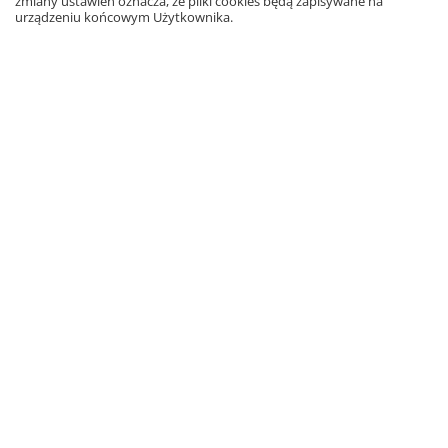
zmiany ustawień oznacza, że pliki cookies będą zapisywane na
urządzeniu końcowym Użytkownika.
Pobierz wersję do wypełniania
Ciało człowieka 2