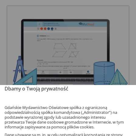
Dbamy o Twoją prywatność
MatNau!
Gdańskie Wydawnictwo Oświatowe spółka z ograniczoną
odpowiedzialnością spółka komandytowa („Administrator”) na
Ratunek dla potrzebujących 2 szansy
podstawie wyrażonej zgody lub uzasadnionego interesu
przetwarza Twoje dane osobowe gromadzone w Internecie, w tym
informacje zapisywane za pomocą plików cookies.
Dane używane są m. in. w celu optymalizacji korzystania ze strony