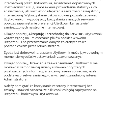
internetowej przez Użytkownika, świadczenia dopasowanych
i bezpiecznych usług, umożliwienia prowadzenia statystyk i ich
analizowania, jak również do ulepszania zawartości naszej strony
internetowej. Wykorzystanie plików cookies pozwala zapewnić
Użytkownikom wygodę przy korzystaniu z naszych serwisów
poprzez zapamiętanie preferencji Użytkownika i ustawień
zamieszczonych na stronie internetowej.
Klikając poniżej „
Akceptuję i przechodzę do Serwisu
”, Użytkownik
wyraża zgodę na umieszczanie plików cookies w swoim
urządzeniu i na przetwarzanie danych zbieranych za ich
pośrednictwem przez Administratora.
Zgoda jest dobrowolna, a zatem Użytkownik może ją w dowolnym
momencie wycofać w ustawieniach zaawansowanych.
Klikając poniżej „
Ustawienia zaawansowane
”, Użytkownik ma
możliwość samodzielnej zmiany ustawień dotyczących
przetwarzanych informacji, a także wyrażenia sprzeciwu, jeżeli
podstawą przetwarzania jego danych jest uzasadniony interes
Matematura.pl
Administratora.
Przygotowanie do egzaminu
Należy pamiętać, że korzystanie ze strony internetowej bez
zmiany ustawień oznacza, że pliki cookies będą zapisywane na
urządzeniu końcowym Użytkownika.