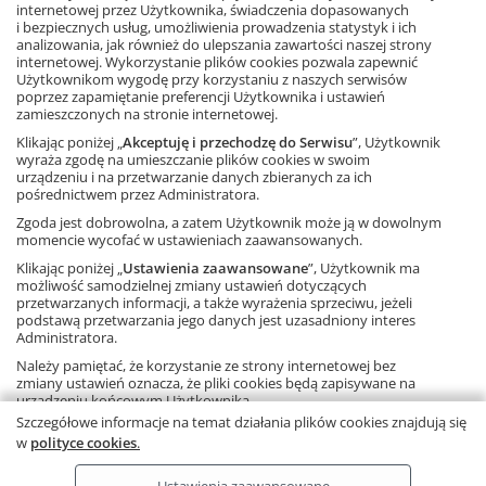
internetowej przez Użytkownika, świadczenia dopasowanych
i bezpiecznych usług, umożliwienia prowadzenia statystyk i ich
analizowania, jak również do ulepszania zawartości naszej strony
internetowej. Wykorzystanie plików cookies pozwala zapewnić
Użytkownikom wygodę przy korzystaniu z naszych serwisów
poprzez zapamiętanie preferencji Użytkownika i ustawień
zamieszczonych na stronie internetowej.
FACEBOOK
Klikając poniżej „
Akceptuję i przechodzę do Serwisu
”, Użytkownik
wyraża zgodę na umieszczanie plików cookies w swoim
urządzeniu i na przetwarzanie danych zbieranych za ich
POLECANE STRONY
pośrednictwem przez Administratora.
Zgoda jest dobrowolna, a zatem Użytkownik może ją w dowolnym
O NAS
momencie wycofać w ustawieniach zaawansowanych.
Klikając poniżej „
Ustawienia zaawansowane
”, Użytkownik ma
WSPÓŁPRACA Z GWO
możliwość samodzielnej zmiany ustawień dotyczących
przetwarzanych informacji, a także wyrażenia sprzeciwu, jeżeli
podstawą przetwarzania jego danych jest uzasadniony interes
KONTAKT
Administratora.
Należy pamiętać, że korzystanie ze strony internetowej bez
zmiany ustawień oznacza, że pliki cookies będą zapisywane na
urządzeniu końcowym Użytkownika.
Szczegółowe informacje na temat działania plików cookies znajdują się
Copyright © by Gdańskie Wydawnictwo Oświatowe - 2026
w
polityce cookies
.
Ta strona używa plików cookies.
Dowiedz się więcej
.
Ustawienia zaawansowane