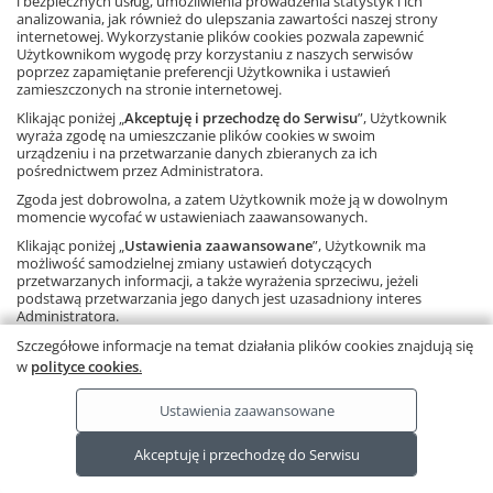
i bezpiecznych usług, umożliwienia prowadzenia statystyk i ich
analizowania, jak również do ulepszania zawartości naszej strony
internetowej. Wykorzystanie plików cookies pozwala zapewnić
FACEBOOK
Użytkownikom wygodę przy korzystaniu z naszych serwisów
poprzez zapamiętanie preferencji Użytkownika i ustawień
zamieszczonych na stronie internetowej.
POLECANE STRONY
Klikając poniżej „
Akceptuję i przechodzę do Serwisu
”, Użytkownik
wyraża zgodę na umieszczanie plików cookies w swoim
urządzeniu i na przetwarzanie danych zbieranych za ich
O NAS
pośrednictwem przez Administratora.
Zgoda jest dobrowolna, a zatem Użytkownik może ją w dowolnym
WSPÓŁPRACA Z GWO
momencie wycofać w ustawieniach zaawansowanych.
Klikając poniżej „
Ustawienia zaawansowane
”, Użytkownik ma
KONTAKT
możliwość samodzielnej zmiany ustawień dotyczących
przetwarzanych informacji, a także wyrażenia sprzeciwu, jeżeli
podstawą przetwarzania jego danych jest uzasadniony interes
Administratora.
Należy pamiętać, że korzystanie ze strony internetowej bez
Szczegółowe informacje na temat działania plików cookies znajdują się
Copyright © by Gdańskie Wydawnictwo Oświatowe - 2026
zmiany ustawień oznacza, że pliki cookies będą zapisywane na
w
polityce cookies
.
urządzeniu końcowym Użytkownika.
Ta strona używa plików cookies.
Dowiedz się więcej
.
Ustawienia zaawansowane
RODO
Ta strona wykorzystuje pliki cookies.
Akceptuję i przechodzę do Serwisu
Dowiedz się więcej