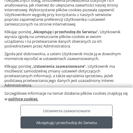
i bezpiecznych usług, umożliwienia prowadzenia statystyk i ich
analizowania, jak również do ulepszania zawartości naszej strony
internetowej. Wykorzystanie plików cookies pozwala zapewnić
FACEBOOK
Użytkownikom wygodę przy korzystaniu z naszych serwisów
poprzez zapamiętanie preferencji Użytkownika i ustawień
zamieszczonych na stronie internetowej.
POLECANE STRONY
Klikając poniżej „
Akceptuję i przechodzę do Serwisu
”, Użytkownik
wyraża zgodę na umieszczanie plików cookies w swoim
urządzeniu i na przetwarzanie danych zbieranych za ich
O NAS
pośrednictwem przez Administratora.
Zgoda jest dobrowolna, a zatem Użytkownik może ją w dowolnym
WSPÓŁPRACA Z GWO
momencie wycofać w ustawieniach zaawansowanych.
Klikając poniżej „
Ustawienia zaawansowane
”, Użytkownik ma
KONTAKT
możliwość samodzielnej zmiany ustawień dotyczących
przetwarzanych informacji, a także wyrażenia sprzeciwu, jeżeli
podstawą przetwarzania jego danych jest uzasadniony interes
Administratora.
Należy pamiętać, że korzystanie ze strony internetowej bez
Szczegółowe informacje na temat działania plików cookies znajdują się
Copyright © by Gdańskie Wydawnictwo Oświatowe - 2026
zmiany ustawień oznacza, że pliki cookies będą zapisywane na
w
polityce cookies
.
urządzeniu końcowym Użytkownika.
Ta strona używa plików cookies.
Dowiedz się więcej
.
Ustawienia zaawansowane
RODO
Ta strona wykorzystuje pliki cookies.
Akceptuję i przechodzę do Serwisu
Dowiedz się więcej