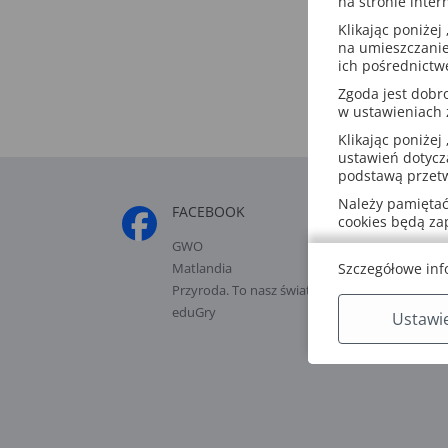
na stronie inter
Klikając poniżej 
na umieszczanie
ich pośrednictw
Zgoda jest dob
w ustawieniach
Klikając poniżej 
ustawień dotycz
podstawą przetw
Należy pamiętać,
FACEBOOK
POLECAN
cookies będą z
GWO
Szkolenia
Matlandia
Szczegółowe inf
Blog GWO
Przyroda. To nasz świat
Labirynty 
eduGry
Programy
Ustawi