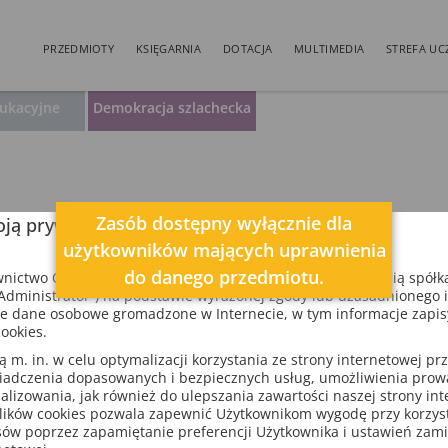
PRZEDMIOTY
KSIĘGARNIA
DOTACJA
MULTIMEDIA
STREFA UC
dukacyjne
Demokracja szlachecka
ją prywatność
ictwo Oświatowe spółka z ograniczoną odpowiedzialnością spółk
dministrator”) na podstawie wyrażonej zgody lub uzasadnionego 
e dane osobowe gromadzone w Internecie, w tym informacje zapi
ookies.
m. in. w celu optymalizacji korzystania ze strony internetowej pr
iadczenia dopasowanych i bezpiecznych usług, umożliwienia pro
analizowania, jak również do ulepszania zawartości naszej strony in
lików cookies pozwala zapewnić Użytkownikom wygodę przy korzys
sów poprzez zapamiętanie preferencji Użytkownika i ustawień zam