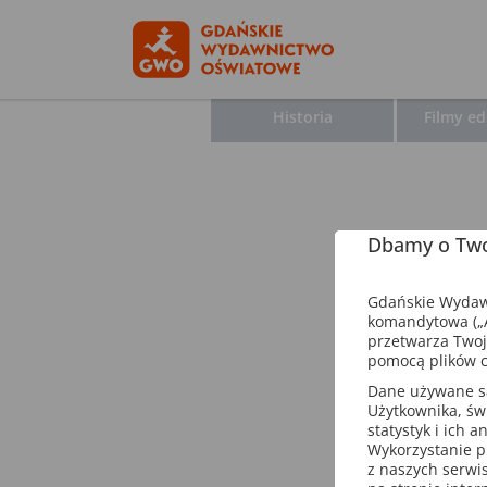
Historia
Filmy e
Dbamy o Two
Gdańskie Wydawn
komandytowa („A
przetwarza Twoj
pomocą plików c
Dane używane są 
Użytkownika, św
statystyk i ich 
Wykorzystanie p
z naszych serwi