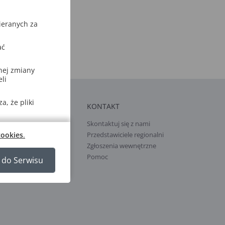
ieranych za
ać
nej zmiany
li
, że pliki
ŁPRACA Z GWO
KONTAKT
ń autorem
Skontaktuj się z nami
cookies
.
Przedstawiciele regionalni
ięgarni i hurtowni
Zgłoszenia wewnętrzne
Pomoc
 do Serwisu