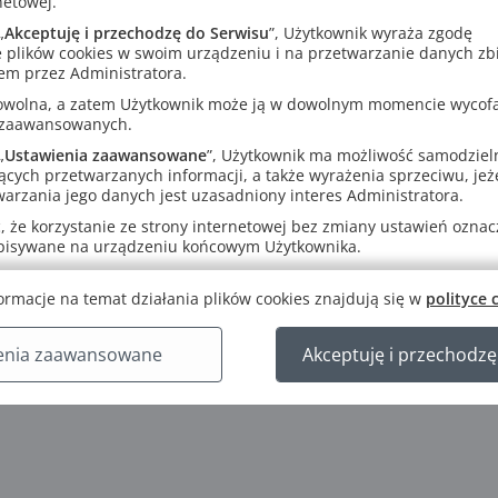
netowej.
„
Akceptuję i przechodzę do Serwisu
”, Użytkownik wyraża zgodę
 plików cookies w swoim urządzeniu i na przetwarzanie danych zb
em przez Administratora.
rowolna, a zatem Użytkownik może ją w dowolnym momencie wycof
 zaawansowanych.
„
Ustawienia zaawansowane
”, Użytkownik ma możliwość samodziel
ących przetwarzanych informacji, a także wyrażenia sprzeciwu, jeże
arzania jego danych jest uzasadniony interes Administratora.
 że korzystanie ze strony internetowej bez zmiany ustawień oznacza
E STRONY
O NAS
WSPÓ
apisywane na urządzeniu końcowym Użytkownika.
 Akademii GWO
Historia GWO
Zosta
ormacje na temat działania plików cookies znajdują się w
Kodeks Dobrych Praktyk
polityce 
Praca
wiedzy
Pod patronatem
Dla ks
 komputerowe GWO
Napisali o nas
enia zaawansowane
Akceptuję i przechodzę
Projekty UE
Regulaminy