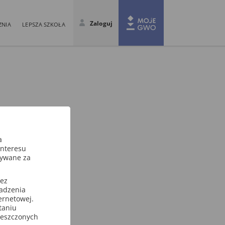
Zaloguj
ZNIA
LEPSZA SZKOŁA
a
interesu
sywane za
zez
wadzenia
ternetowej.
taniu
ieszczonych