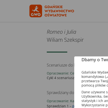
Romeo i Julia
Wiliam Szekspir
Dbamy o Two
Scenariusze do lektur
Gdańskie Wydawn
Opracowanie: Cecylia Ratajczak
komandytowa („A
Cykl 4 scenariuszy –
plik pdf
przetwarza Twoj
pomocą plików c
Dane używane są 
Sprawdziany do lektury
Użytkownika, św
statystyk i ich 
Opracowanie: Katarzyna Tomaszek
Wykorzystanie p
Sprawdzian 1 –
plik pdf
|
plik doc