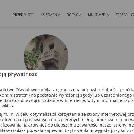
PRZEDMIOTY
KSIĘGARNIA
DOTACJA
MULTIMEDIA
STREFA UC
ją prywatność
ictwo Oświatowe spółka z ograniczoną odpowiedzialnością spółk
dministrator”) na podstawie wyrażonej zgody lub uzasadnionego 
e dane osobowe gromadzone w Internecie, w tym informacje zapi
ookies.
m. in. w celu optymalizacji korzystania ze strony internetowej pr
iadczenia dopasowanych i bezpiecznych usług, umożliwienia pro
analizowania, jak również do ulepszania zawartości naszej strony in
lików cookies pozwala zapewnić Użytkownikom wygodę przy korzys