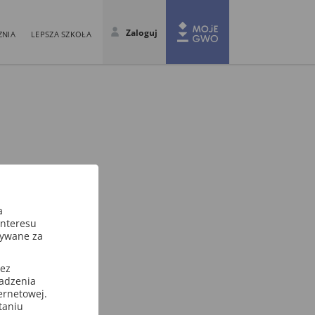
Zaloguj
ZNIA
LEPSZA SZKOŁA
a
interesu
sywane za
zez
wadzenia
ternetowej.
taniu