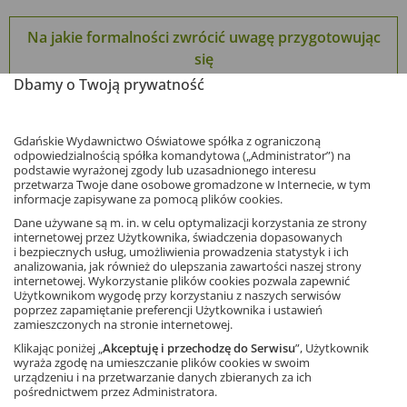
Na jakie formalności zwrócić uwagę przygotowując
się
do wyjścia w teren?
Dbamy o Twoją prywatność
Gdańskie Wydawnictwo Oświatowe spółka z ograniczoną
odpowiedzialnością spółka komandytowa („Administrator”) na
podstawie wyrażonej zgody lub uzasadnionego interesu
przetwarza Twoje dane osobowe gromadzone w Internecie, w tym
informacje zapisywane za pomocą plików cookies.
Dane używane są m. in. w celu optymalizacji korzystania ze strony
internetowej przez Użytkownika, świadczenia dopasowanych
i bezpiecznych usług, umożliwienia prowadzenia statystyk i ich
analizowania, jak również do ulepszania zawartości naszej strony
internetowej. Wykorzystanie plików cookies pozwala zapewnić
Na jakie treści powinien zwrócić uwagę geograf w
Użytkownikom wygodę przy korzystaniu z naszych serwisów
poprzez zapamiętanie preferencji Użytkownika i ustawień
podstawie programowej do przyrody?
zamieszczonych na stronie internetowej.
Klikając poniżej „
Akceptuję i przechodzę do Serwisu
”, Użytkownik
wyraża zgodę na umieszczanie plików cookies w swoim
urządzeniu i na przetwarzanie danych zbieranych za ich
pośrednictwem przez Administratora.