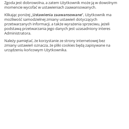
Zgoda jest dobrowolna, a zatem Użytkownik może ją w dowolnym
momencie wycofać w ustawieniach zaawansowanych.
Klikając poniżej „
Ustawienia zaawansowane
”, Użytkownik ma
możliwość samodzielnej zmiany ustawień dotyczących
przetwarzanych informacji, a także wyrażenia sprzeciwu, jeżeli
podstawą przetwarzania jego danych jest uzasadniony interes
Administratora.
Należy pamiętać, że korzystanie ze strony internetowej bez
Czy geograf sprawdzi się jako nauczyciel przyrody?
zmiany ustawień oznacza, że pliki cookies będą zapisywane na
urządzeniu końcowym Użytkownika.
Jak nauczyciel geografii ma się odnaleźć w nowej
przyrodzie?