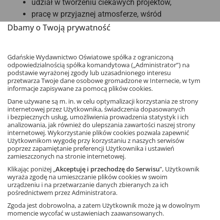
udział w tworzeniu ciekawych projektów,
pracę w przyjaznej atmosferze, wśród
profesjonalistów,
Dbamy o Twoją prywatność
ciekawe wyzwania zawodowe,
szansę rozwoju i podnoszenia kwalifikacji,
Gdańskie Wydawnictwo Oświatowe spółka z ograniczoną
prywatną opiekę medyczną,
odpowiedzialnością spółka komandytowa („Administrator”) na
podstawie wyrażonej zgody lub uzasadnionego interesu
pakiet świadczeń socjalnych
przetwarza Twoje dane osobowe gromadzone w Internecie, w tym
informacje zapisywane za pomocą plików cookies.
List motywacyjny oraz CV prosimy nadsyłać pod
Dane używane są m. in. w celu optymalizacji korzystania ze strony
adresem:
internetowej przez Użytkownika, świadczenia dopasowanych
rekrutacja.redakcje@gwo.pl
; w temacie proszę wpisać:
i bezpiecznych usług, umożliwienia prowadzenia statystyk i ich
analizowania, jak również do ulepszania zawartości naszej strony
REDAKCJA JĘZYKOWA.
internetowej. Wykorzystanie plików cookies pozwala zapewnić
Użytkownikom wygodę przy korzystaniu z naszych serwisów
W CV prosimy o umieszczenie następującego
poprzez zapamiętanie preferencji Użytkownika i ustawień
zamieszczonych na stronie internetowej.
oświadczenia: „Wyrażam zgodę na przetwarzanie moich
Klikając poniżej „
Akceptuję i przechodzę do Serwisu
”, Użytkownik
danych osobowych w celu rekrutacji zgodnie z art. 6 ust.
wyraża zgodę na umieszczanie plików cookies w swoim
1 lit. a Rozporządzenia Parlamentu Europejskiego i Rady
urządzeniu i na przetwarzanie danych zbieranych za ich
pośrednictwem przez Administratora.
(UE) 2016/679 z dnia 27 kwietnia 2016 r. w sprawie
Zgoda jest dobrowolna, a zatem Użytkownik może ją w dowolnym
ochrony osób fizycznych w związku z przetwarzaniem
momencie wycofać w ustawieniach zaawansowanych.
danych osobowych i w sprawie swobodnego przepływu