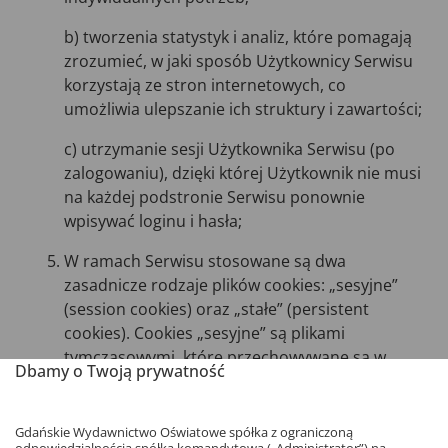
b) tworzenia statystyk i analiz, które pomagają
zrozumieć, w jaki sposób Użytkownicy Serwisu
korzystają ze stron internetowych, co
umożliwia ulepszanie ich struktury i zawartości;
c)
utrzymanie sesji Użytkownika Serwisu (po
zalogowaniu), dzięki której Użytkownik nie musi
na każdej podstronie Serwisu ponownie
wpisywać loginu i hasła;
W ramach Serwisu stosowane są dwa
zasadnicze rodzaje plików cookies: „sesyjne”
(session cookies) oraz „stałe” (persistent
cookies). Cookies „sesyjne” są plikami
tymczasowymi, które przechowywane są w
Dbamy o Twoją prywatność
urządzeniu końcowym Użytkownika do czasu
wylogowania, opuszczenia strony internetowej
lub wyłączenia oprogramowania (przeglądarki
Gdańskie Wydawnictwo Oświatowe spółka z ograniczoną