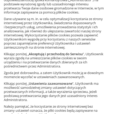
odpowiedzialnością spółka komandytowa („Administrator”) na
internetowej). „Stałe” pliki cookies
podstawie wyrażonej zgody lub uzasadnionego interesu
przechowywane są w urządzeniu końcowym
przetwarza Twoje dane osobowe gromadzone w Internecie, w tym
informacje zapisywane za pomocą plików cookies.
Użytkownika przez czas określony w
Dane używane są m. in. w celu optymalizacji korzystania ze strony
parametrach plików cookies lub do czasu ich
internetowej przez Użytkownika, świadczenia dopasowanych
usunięcia przez Użytkownika.
i bezpiecznych usług, umożliwienia prowadzenia statystyk i ich
analizowania, jak również do ulepszania zawartości naszej strony
internetowej. Wykorzystanie plików cookies pozwala zapewnić
W ramach Serwisu stosowane są następujące
Użytkownikom wygodę przy korzystaniu z naszych serwisów
rodzaje plików cookies:
poprzez zapamiętanie preferencji Użytkownika i ustawień
zamieszczonych na stronie internetowej.
a) „
niezbędne” pliki cookies, umożliwiające
Klikając poniżej „
Akceptuję i przechodzę do Serwisu
”, Użytkownik
wyraża zgodę na umieszczanie plików cookies w swoim
korzystanie z usług dostępnych w ramach
urządzeniu i na przetwarzanie danych zbieranych za ich
Serwisu, np. uwierzytelniające pliki cookies
pośrednictwem przez Administratora.
wykorzystywane do usług wymagających
Zgoda jest dobrowolna, a zatem Użytkownik może ją w dowolnym
momencie wycofać w ustawieniach zaawansowanych.
uwierzytelniania w ramach Serwisu;
Klikając poniżej „
Ustawienia zaawansowane
”, Użytkownik ma
możliwość samodzielnej zmiany ustawień dotyczących
b)
pliki cookies służące do zapewnienia
przetwarzanych informacji, a także wyrażenia sprzeciwu, jeżeli
podstawą przetwarzania jego danych jest uzasadniony interes
bezpieczeństwa, np. wykorzystywane do
Administratora.
wykrywania nadużyć w zakresie
Należy pamiętać, że korzystanie ze strony internetowej bez
uwierzytelniania w ramach Serwisu;
zmiany ustawień oznacza, że pliki cookies będą zapisywane na