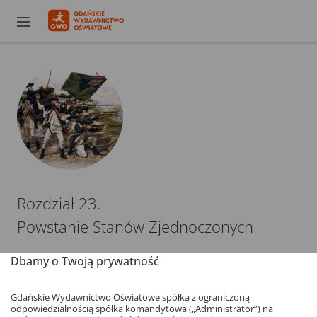
Rozdział 23.
Powstanie Stanów Zjednoczonych
Dbamy o Twoją prywatność
Gdańskie Wydawnictwo Oświatowe spółka z ograniczoną
Obejrzyj lekcję w multipodręczniku
odpowiedzialnością spółka komandytowa („Administrator”) na
Scenariusz –
plik pdf