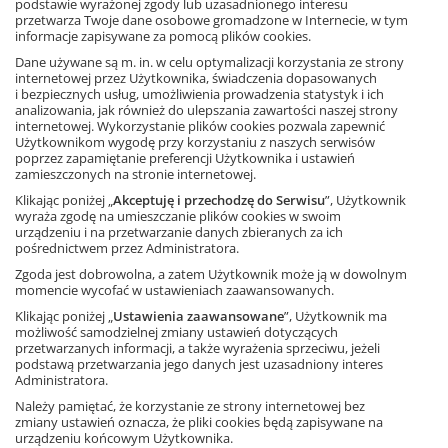
podstawie wyrażonej zgody lub uzasadnionego interesu
Schemat drzewa decyzyjnego –
plik pdf
przetwarza Twoje dane osobowe gromadzone w Internecie, w tym
informacje zapisywane za pomocą plików cookies.
Drzewo decyzyjne uzupełnione –
plik pdf
Oś czasu –
plik pdf
Dane używane są m. in. w celu optymalizacji korzystania ze strony
internetowej przez Użytkownika, świadczenia dopasowanych
Schemat
System rządów w Stanach Zjednoczonych
–
plik pdf
i bezpiecznych usług, umożliwienia prowadzenia statystyk i ich
Film
Powstanie Stanów Zjednoczonych
–
plik wideo
analizowania, jak również do ulepszania zawartości naszej strony
Pytania i odpowiedzi do mapy –
plik pdf
|
plik docx
internetowej. Wykorzystanie plików cookies pozwala zapewnić
Użytkownikom wygodę przy korzystaniu z naszych serwisów
Ćwiczenia powtórzeniowe –
plik pdf
|
plik docx
poprzez zapamiętanie preferencji Użytkownika i ustawień
zamieszczonych na stronie internetowej.
Klikając poniżej „
Akceptuję i przechodzę do Serwisu
”, Użytkownik
wyraża zgodę na umieszczanie plików cookies w swoim
urządzeniu i na przetwarzanie danych zbieranych za ich
pośrednictwem przez Administratora.
Zgoda jest dobrowolna, a zatem Użytkownik może ją w dowolnym
momencie wycofać w ustawieniach zaawansowanych.
Klikając poniżej „
Ustawienia zaawansowane
”, Użytkownik ma
możliwość samodzielnej zmiany ustawień dotyczących
FACEBOOK
przetwarzanych informacji, a także wyrażenia sprzeciwu, jeżeli
podstawą przetwarzania jego danych jest uzasadniony interes
Administratora.
POLECANE STRONY
Należy pamiętać, że korzystanie ze strony internetowej bez
zmiany ustawień oznacza, że pliki cookies będą zapisywane na
O NAS
urządzeniu końcowym Użytkownika.