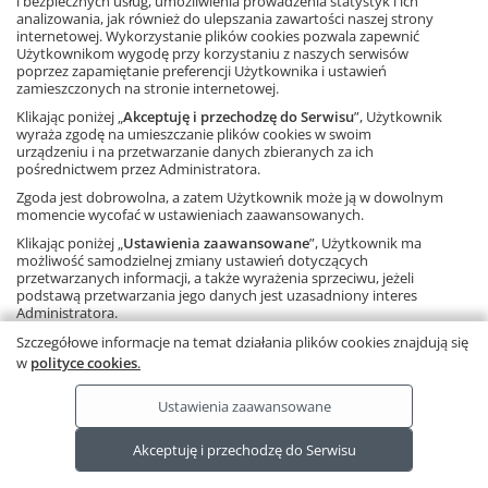
i bezpiecznych usług, umożliwienia prowadzenia statystyk i ich
analizowania, jak również do ulepszania zawartości naszej strony
internetowej. Wykorzystanie plików cookies pozwala zapewnić
FACEBOOK
Użytkownikom wygodę przy korzystaniu z naszych serwisów
poprzez zapamiętanie preferencji Użytkownika i ustawień
zamieszczonych na stronie internetowej.
POLECANE STRONY
Klikając poniżej „
Akceptuję i przechodzę do Serwisu
”, Użytkownik
wyraża zgodę na umieszczanie plików cookies w swoim
urządzeniu i na przetwarzanie danych zbieranych za ich
O NAS
pośrednictwem przez Administratora.
Zgoda jest dobrowolna, a zatem Użytkownik może ją w dowolnym
WSPÓŁPRACA Z GWO
momencie wycofać w ustawieniach zaawansowanych.
Klikając poniżej „
Ustawienia zaawansowane
”, Użytkownik ma
KONTAKT
możliwość samodzielnej zmiany ustawień dotyczących
przetwarzanych informacji, a także wyrażenia sprzeciwu, jeżeli
podstawą przetwarzania jego danych jest uzasadniony interes
Administratora.
Należy pamiętać, że korzystanie ze strony internetowej bez
Szczegółowe informacje na temat działania plików cookies znajdują się
Copyright © by Gdańskie Wydawnictwo Oświatowe - 2026
zmiany ustawień oznacza, że pliki cookies będą zapisywane na
w
polityce cookies
.
urządzeniu końcowym Użytkownika.
Ta strona używa plików cookies.
Dowiedz się więcej
.
Ustawienia zaawansowane
RODO
Ta strona wykorzystuje pliki cookies.
Akceptuję i przechodzę do Serwisu
Dowiedz się więcej