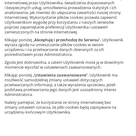
internetowej przez Użytkownika, świadczenia dopasowanych
aktywizują. Motywacja sama płynie z ekranu.
i bezpiecznych usług, umożliwienia prowadzenia statystyk i ich
analizowania, jak również do ulepszania zawartości naszej strony
Praca z multipodręcznikiem na lekcji jest dla moich
internetowej. Wykorzystanie plików cookies pozwala zapewnić
Użytkownikom wygodę przy korzystaniu z naszych serwisów
uczniów ciekawsza, a ja mogę łatwiej utrzymać ich uwagę.
poprzez zapamiętanie preferencji Użytkownika i ustawień
Mam pewność, że wszyscy mają przed oczami podręcznik,
zamieszczonych na stronie internetowej.
a nie widok z okna.
Klikając poniżej „
Akceptuję i przechodzę do Serwisu
”, Użytkownik
wyraża zgodę na umieszczanie plików cookies w swoim
urządzeniu i na przetwarzanie danych zbieranych za ich
pośrednictwem przez Administratora.
Zgoda jest dobrowolna, a zatem Użytkownik może ją w dowolnym
momencie wycofać w ustawieniach zaawansowanych.
Klikając poniżej „
Ustawienia zaawansowane
”, Użytkownik ma
możliwość samodzielnej zmiany ustawień dotyczących
przetwarzanych informacji, a także wyrażenia sprzeciwu, jeżeli
podstawą przetwarzania jego danych jest uzasadniony interes
Administratora.
Należy pamiętać, że korzystanie ze strony internetowej bez
zmiany ustawień oznacza, że pliki cookies będą zapisywane na
urządzeniu końcowym Użytkownika.