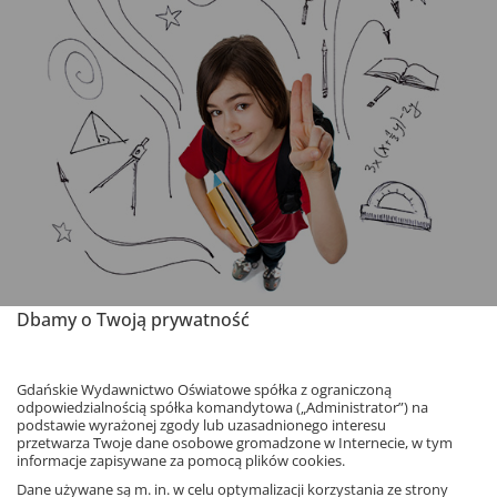
Dbamy o Twoją prywatność
Jak zwiększyć motywację uczniów do nauki
Gdańskie Wydawnictwo Oświatowe spółka z ograniczoną
i poprawić ich koncentrację?
odpowiedzialnością spółka komandytowa („Administrator”) na
podstawie wyrażonej zgody lub uzasadnionego interesu
przetwarza Twoje dane osobowe gromadzone w Internecie, w tym
Do niektórych zadań mam wielu ochotników – są
informacje zapisywane za pomocą plików cookies.
multimedialne i można je rozwiązać za pomocą myszki
Dane używane są m. in. w celu optymalizacji korzystania ze strony
albo po prostu palcem. Filmy, animacje i dźwięki też