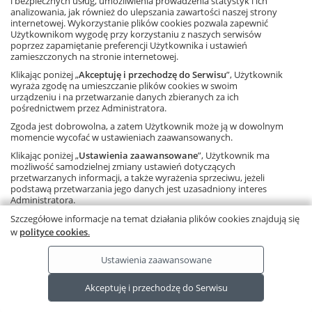
i bezpiecznych usług, umożliwienia prowadzenia statystyk i ich
analizowania, jak również do ulepszania zawartości naszej strony
internetowej. Wykorzystanie plików cookies pozwala zapewnić
FACEBOOK
Użytkownikom wygodę przy korzystaniu z naszych serwisów
poprzez zapamiętanie preferencji Użytkownika i ustawień
zamieszczonych na stronie internetowej.
POLECANE STRONY
Klikając poniżej „
Akceptuję i przechodzę do Serwisu
”, Użytkownik
wyraża zgodę na umieszczanie plików cookies w swoim
urządzeniu i na przetwarzanie danych zbieranych za ich
O NAS
pośrednictwem przez Administratora.
Zgoda jest dobrowolna, a zatem Użytkownik może ją w dowolnym
WSPÓŁPRACA Z GWO
momencie wycofać w ustawieniach zaawansowanych.
Klikając poniżej „
Ustawienia zaawansowane
”, Użytkownik ma
KONTAKT
możliwość samodzielnej zmiany ustawień dotyczących
przetwarzanych informacji, a także wyrażenia sprzeciwu, jeżeli
podstawą przetwarzania jego danych jest uzasadniony interes
Administratora.
Należy pamiętać, że korzystanie ze strony internetowej bez
Szczegółowe informacje na temat działania plików cookies znajdują się
Copyright © by Gdańskie Wydawnictwo Oświatowe - 2026
zmiany ustawień oznacza, że pliki cookies będą zapisywane na
w
polityce cookies
.
urządzeniu końcowym Użytkownika.
Ta strona używa plików cookies.
Dowiedz się więcej
.
Ustawienia zaawansowane
RODO
Ta strona wykorzystuje pliki cookies.
Akceptuję i przechodzę do Serwisu
Dowiedz się więcej