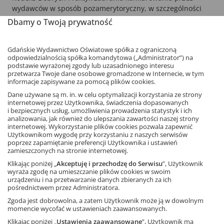
wydawców w sposób pozamerytoryczny, w szczególności
oferowania za wybór podręczników korzyści nie związanych
Dbamy o Twoją prywatność
ze wsparciem merytorycznym, w tym oddawania
jednostkom oświatowym sprzętu elektronicznego w leasing,
Gdańskie Wydawnictwo Oświatowe spółka z ograniczoną
dzierżawę lub inny rodzaj posiadania zależnego.
odpowiedzialnością spółka komandytowa („Administrator”) na
podstawie wyrażonej zgody lub uzasadnionego interesu
Sygnatariusze Kodeksu zobowiązują się do informowania
przetwarza Twoje dane osobowe gromadzone w Internecie, w tym
nauczycieli o prowadzonych szkoleniach merytorycznych, a
informacje zapisywane za pomocą plików cookies.
także do niestosowania negatywnej reklamy w stosunku do
Dane używane są m. in. w celu optymalizacji korzystania ze strony
innych wydawców.
internetowej przez Użytkownika, świadczenia dopasowanych
i bezpiecznych usług, umożliwienia prowadzenia statystyk i ich
analizowania, jak również do ulepszania zawartości naszej strony
Kodeks Dobrych Praktyk podpisały następujące
internetowej. Wykorzystanie plików cookies pozwala zapewnić
wydawnictwa: Nowa Era, WSiP, Pearson Central Europe,
Użytkownikom wygodę przy korzystaniu z naszych serwisów
Gdańskie Wydawnictwo Oświatowe
, Macmillan Polska,
poprzez zapamiętanie preferencji Użytkownika i ustawień
Langenscheidt Polska, Oxford University Press, Zamkor,
zamieszczonych na stronie internetowej.
Wydawnictwo Szkolne PWN, Cambridge University Press.
Klikając poniżej „
Akceptuję i przechodzę do Serwisu
”, Użytkownik
wyraża zgodę na umieszczanie plików cookies w swoim
Sygnatariusze tego dokumentu mają nadzieję, że pozostali
urządzeniu i na przetwarzanie danych zbieranych za ich
pośrednictwem przez Administratora.
wydawcy edukacyjni również zastosują się do Kodeksu i
będą w przyszłości stosować praktyki uczciwej konkurencji.
Zgoda jest dobrowolna, a zatem Użytkownik może ją w dowolnym
momencie wycofać w ustawieniach zaawansowanych.
Pozdrawiam
Klikając poniżej „
Ustawienia zaawansowane
”, Użytkownik ma