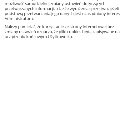
możliwość samodzielnej zmiany ustawień dotyczących
Małgorzata Dobrowolska
przetwarzanych informacji, a także wyrażenia sprzeciwu, jeżeli
podstawą przetwarzania jego danych jest uzasadniony interes
Właścicielka firmy
Administratora.
Gdańskie Wydawnictwo Oświatowe
Należy pamiętać, że korzystanie ze strony internetowej bez
zmiany ustawień oznacza, że pliki cookies będą zapisywane na
Pobierz Kodeks Dobrych Praktyk
urządzeniu końcowym Użytkownika.
FACEBOOK
POLECANE STRONY
O NAS
WSPÓŁPRACA Z GWO