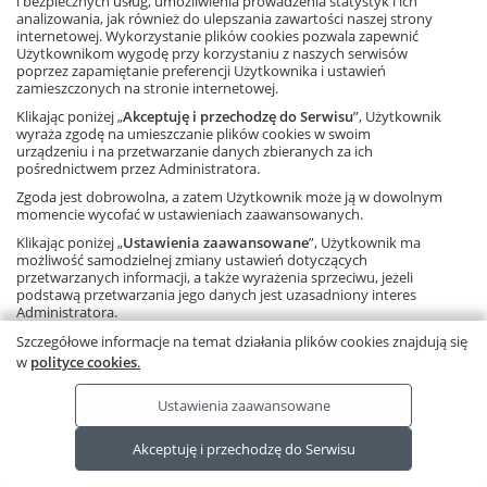
i bezpiecznych usług, umożliwienia prowadzenia statystyk i ich
analizowania, jak również do ulepszania zawartości naszej strony
internetowej. Wykorzystanie plików cookies pozwala zapewnić
FACEBOOK
Użytkownikom wygodę przy korzystaniu z naszych serwisów
poprzez zapamiętanie preferencji Użytkownika i ustawień
zamieszczonych na stronie internetowej.
POLECANE STRONY
Klikając poniżej „
Akceptuję i przechodzę do Serwisu
”, Użytkownik
wyraża zgodę na umieszczanie plików cookies w swoim
urządzeniu i na przetwarzanie danych zbieranych za ich
O NAS
pośrednictwem przez Administratora.
Zgoda jest dobrowolna, a zatem Użytkownik może ją w dowolnym
WSPÓŁPRACA Z GWO
momencie wycofać w ustawieniach zaawansowanych.
Klikając poniżej „
Ustawienia zaawansowane
”, Użytkownik ma
KONTAKT
możliwość samodzielnej zmiany ustawień dotyczących
przetwarzanych informacji, a także wyrażenia sprzeciwu, jeżeli
podstawą przetwarzania jego danych jest uzasadniony interes
Administratora.
Należy pamiętać, że korzystanie ze strony internetowej bez
Szczegółowe informacje na temat działania plików cookies znajdują się
Copyright © by Gdańskie Wydawnictwo Oświatowe - 2026
zmiany ustawień oznacza, że pliki cookies będą zapisywane na
w
polityce cookies
.
urządzeniu końcowym Użytkownika.
Ta strona używa plików cookies.
Dowiedz się więcej
.
Ustawienia zaawansowane
RODO
Ta strona wykorzystuje pliki cookies.
Akceptuję i przechodzę do Serwisu
Dowiedz się więcej