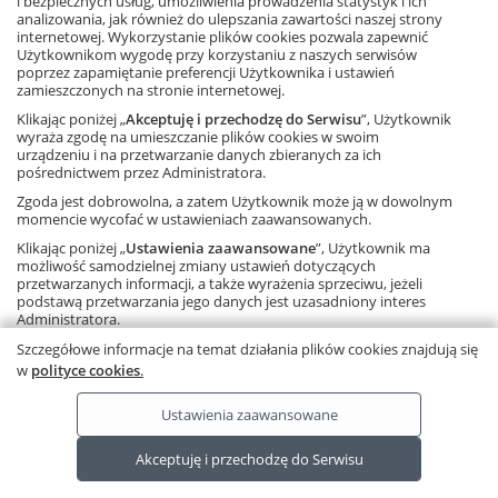
i bezpiecznych usług, umożliwienia prowadzenia statystyk i ich
analizowania, jak również do ulepszania zawartości naszej strony
internetowej. Wykorzystanie plików cookies pozwala zapewnić
FACEBOOK
Użytkownikom wygodę przy korzystaniu z naszych serwisów
poprzez zapamiętanie preferencji Użytkownika i ustawień
zamieszczonych na stronie internetowej.
POLECANE STRONY
Klikając poniżej „
Akceptuję i przechodzę do Serwisu
”, Użytkownik
wyraża zgodę na umieszczanie plików cookies w swoim
urządzeniu i na przetwarzanie danych zbieranych za ich
O NAS
pośrednictwem przez Administratora.
Zgoda jest dobrowolna, a zatem Użytkownik może ją w dowolnym
WSPÓŁPRACA Z GWO
momencie wycofać w ustawieniach zaawansowanych.
Klikając poniżej „
Ustawienia zaawansowane
”, Użytkownik ma
KONTAKT
możliwość samodzielnej zmiany ustawień dotyczących
przetwarzanych informacji, a także wyrażenia sprzeciwu, jeżeli
podstawą przetwarzania jego danych jest uzasadniony interes
Administratora.
Należy pamiętać, że korzystanie ze strony internetowej bez
Szczegółowe informacje na temat działania plików cookies znajdują się
Copyright © by Gdańskie Wydawnictwo Oświatowe - 2026
zmiany ustawień oznacza, że pliki cookies będą zapisywane na
w
polityce cookies
.
urządzeniu końcowym Użytkownika.
Ta strona używa plików cookies.
Dowiedz się więcej
.
Ustawienia zaawansowane
RODO
Ta strona wykorzystuje pliki cookies.
Akceptuję i przechodzę do Serwisu
Dowiedz się więcej