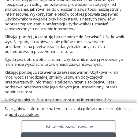
i bezpiecznych usług, umożliwienia prowadzenia statystyk i ich
analizowania, jak również do ulepszania zawartości naszej strony
internetowej. Wykorzystanie plików cookies pozwala zapewnić
Użytkownikom wygodę przy korzystaniu z naszych serwisów
poprzez zapamiętanie preferencji Użytkownika i ustawień
FACEBOOK
zamieszczonych na stronie internetowej.
Klikając poniżej „
Akceptuję i przechodzę do Serwisu
”, Użytkownik
POLECANE STRONY
wyraża zgodę na umieszczanie plików cookies w swoim
urządzeniu i na przetwarzanie danych zbieranych za ich
pośrednictwem przez Administratora.
O NAS
Zgoda jest dobrowolna, a zatem Użytkownik może ją w dowolnym
momencie wycofać w ustawieniach zaawansowanych.
WSPÓŁPRACA Z GWO
Klikając poniżej „
Ustawienia zaawansowane
”, Użytkownik ma
możliwość samodzielnej zmiany ustawień dotyczących
przetwarzanych informacji, a także wyrażenia sprzeciwu, jeżeli
KONTAKT
podstawą przetwarzania jego danych jest uzasadniony interes
Administratora.
Należy pamiętać, że korzystanie ze strony internetowej bez
zmiany ustawień oznacza, że pliki cookies będą zapisywane na
Szczegółowe informacje na temat działania plików cookies znajdują się
Copyright © by Gdańskie Wydawnictwo Oświatowe - 2026
urządzeniu końcowym Użytkownika.
w
polityce cookies
.
Ta strona używa plików cookies.
Dowiedz się więcej
.
Ustawienia zaawansowane
RODO
Ta strona wykorzystuje pliki cookies.