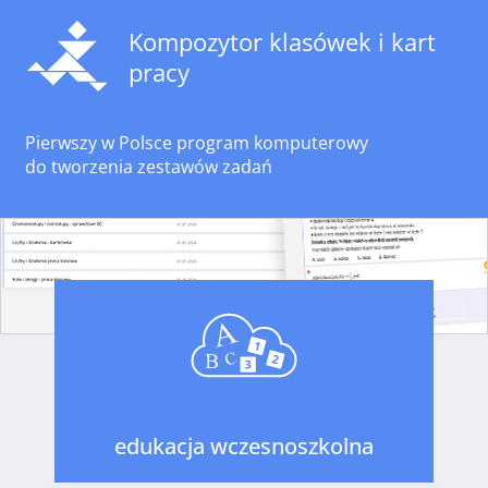
Kompozytor klasówek i kart
pracy
Pierwszy w Polsce program komputerowy
do tworzenia zestawów zadań
edukacja wczesnoszkolna