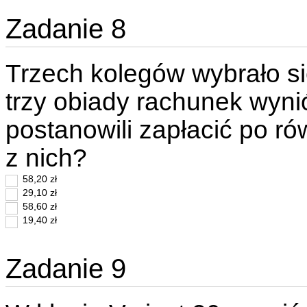
Zadanie 8
Trzech kolegów wybrało się
trzy obiady rachunek wynió
postanowili zapłacić po ró
z nich?
58,20 zł
29,10 zł
58,60 zł
19,40 zł
Zadanie 9