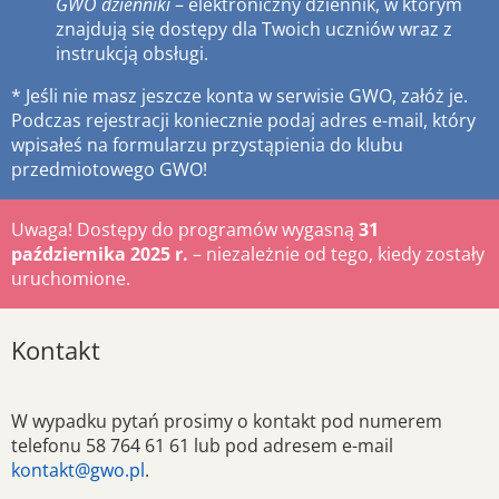
GWO dzienniki
– elektroniczny dziennik, w którym
znajdują się dostępy dla Twoich uczniów wraz z
instrukcją obsługi.
* Jeśli nie masz jeszcze konta w serwisie GWO, załóż je.
Podczas rejestracji koniecznie podaj adres e-mail, który
wpisałeś na formularzu przystąpienia do klubu
przedmiotowego GWO!
Uwaga! Dostępy do programów wygasną
31
października 2025 r.
– niezależnie od tego, kiedy zostały
uruchomione.
Kontakt
W wypadku pytań prosimy o kontakt pod numerem
telefonu 58 764 61 61 lub pod adresem e-mail
kontakt@gwo.pl
.