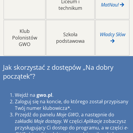
Liceum i
MatNau!
technikum
Klub
Szkoła
Władcy Słów
Polonistów
podstawowa
GWO
Jak skorzystać z dostępów „Na dobry
początek”?
Wejdź na
gwo.pl
.
Zaloguj się na koncie, do którego został przypisany
Twój numer klubowicza*.
Przejdź do panelu
Moje GWO
, a następnie do
zakładki
Moje dostępy
. W części
Aplikacje
zobaczysz
przysługujący Ci dostęp do programu, a w części
e-