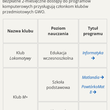
Bezpłatne 2-miesięczne dostępy do programów
komputerowych przysługują członkom klubów
przedmiotowych GWO.
Poziom
Tytuł
Nazwa klubu
nauczania
programu
Klub
Edukacja
Informatyka
Lokomotywy
wczesnoszkolna
Matlandia
Szkoła
PowtórkoMat
podstawowa
8
Klub
M+